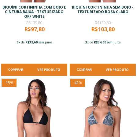
BIQUÍNI CORTININHA COM BOJO E
BIQUÍNI CORTININHA SEM BOJO -
CINTURA BAIXA - TEXTURIZADO
TEXTURIZADO ROSA CLARO
OFF WHITE
R$139,80
R$139,80
R$97,80
R$103,80
3
x de
R$32,60
sem juros
3
x de
R$34,60
sem juros
VER PRODUTO
VER PRODUTO
COMPRAR
COMPRAR
-
15
%
-
42
%