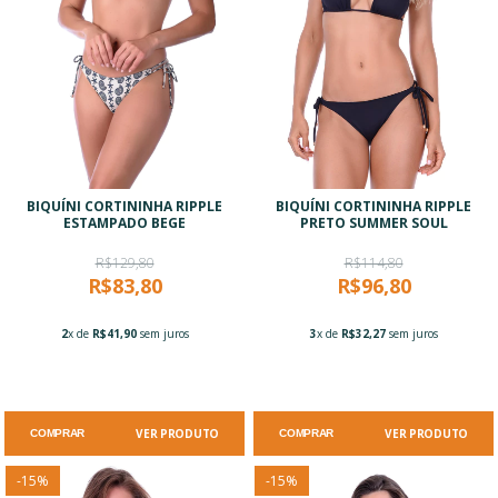
BIQUÍNI CORTININHA RIPPLE
BIQUÍNI CORTININHA RIPPLE
ESTAMPADO BEGE
PRETO SUMMER SOUL
R$129,80
R$114,80
R$83,80
R$96,80
2
x de
R$41,90
sem juros
3
x de
R$32,27
sem juros
VER PRODUTO
VER PRODUTO
COMPRAR
COMPRAR
-
15
%
-
15
%