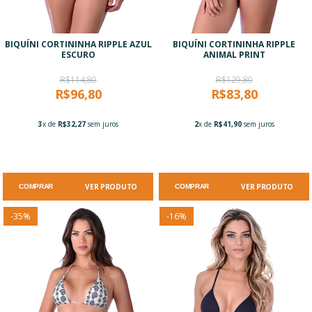
BIQUÍNI CORTININHA RIPPLE AZUL
BIQUÍNI CORTININHA RIPPLE
ESCURO
ANIMAL PRINT
R$114,80
R$129,80
R$96,80
R$83,80
3
x de
R$32,27
sem juros
2
x de
R$41,90
sem juros
VER PRODUTO
VER PRODUTO
COMPRAR
COMPRAR
-
35
%
-
16
%