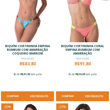
BIQUÍNI CORTININHA EMPINA
BIQUÍNI CORTININHA CORAL
BUMBUM COM AMARRAÇÃO
EMPINA BUMBUM COM
COQUEIRO MARROM
AMARRAÇÃO
R$129,80
R$119,80
R$83,80
R$91,80
2
x de
R$41,90
sem juros
3
x de
R$30,60
sem juros
VER PRODUTO
VER PRODUTO
COMPRAR
COMPRAR
-
30
%
-
23
%