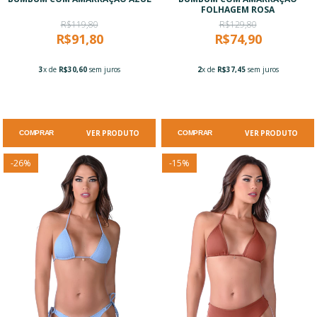
FOLHAGEM ROSA
R$119,80
R$129,80
R$91,80
R$74,90
3
x de
R$30,60
sem juros
2
x de
R$37,45
sem juros
VER PRODUTO
VER PRODUTO
COMPRAR
COMPRAR
-
26
%
-
15
%