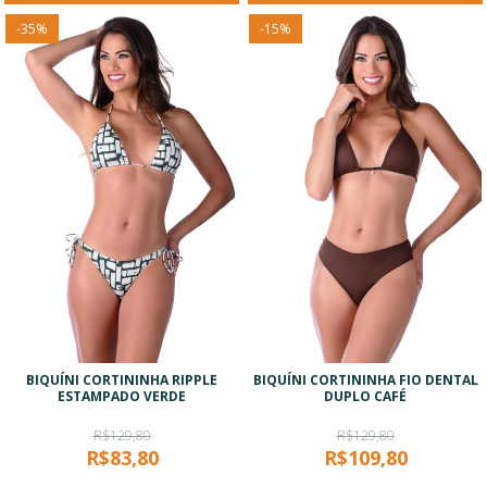
-
35
%
-
15
%
BIQUÍNI CORTININHA RIPPLE
BIQUÍNI CORTININHA FIO DENTAL
ESTAMPADO VERDE
DUPLO CAFÉ
R$129,80
R$129,80
R$83,80
R$109,80