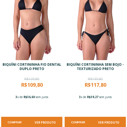
BIQUÍNI CORTININHA FIO DENTAL
BIQUÍNI CORTININHA SEM BOJO -
DUPLO PRETO
TEXTURIZADO PRETO
R$129,80
R$139,80
R$109,80
R$117,80
3
x de
R$36,60
sem juros
3
x de
R$39,27
sem juros
VER PRODUTO
VER PRODUTO
COMPRAR
COMPRAR