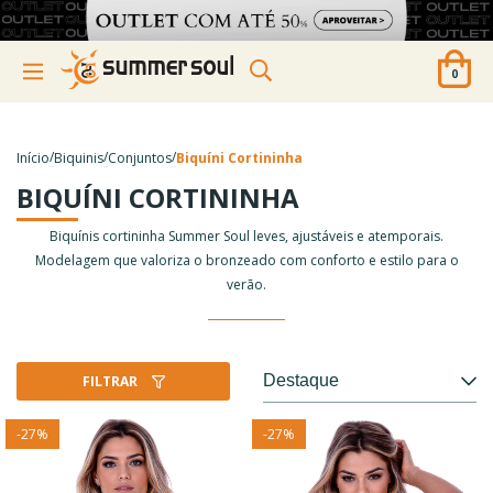
0
/
/
/
Início
Biquinis
Conjuntos
Biquíni Cortininha
BIQUÍNI CORTININHA
Biquínis cortininha Summer Soul leves, ajustáveis e atemporais.
Modelagem que valoriza o bronzeado com conforto e estilo para o
verão.
FILTRAR
-
27
%
-
27
%