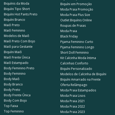
Biquínis da Moda
Biquíni em Promoção
Biquíni Tipo Short
Moda Praia Promoção
Biquíni Hot Pants Preto
Moda Praia Plus Size
Biquíni Branco
Outlet Biquínis Online
Maiô Preto
Roupas de Praias
Maiô Feminino
Moda Praia
Modelos de Maiô
Black Friday
Maiô Preto Com Bojo
Pijama Feminino Curto
Maiô para Gestante
Pijama Feminino Longo
Biquíni Maiô
Short Doll Feminino
Maiô Frente Única
Kit Calcinha Moda íntima
Maiô Estampado
Calcinhas Conforto
Body Feminino Preto
Biquíni Personalizado
Body Feminino
Modelos de Calcinha de Biquíni
Body Maiô
Biquíni Amarrado na Frente
Body Branco
Oferta Relâmpago
Body Preto
Moda Praia Estampados
Body Frente Única
Moda Praia Lisos
Body Com Bojo
Moda Praia 2021
Top Faixa
Moda Praia 2022
Top Feminino
Moda Praia 2023