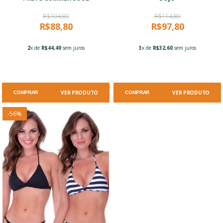
R$104,80
R$114,80
R$88,80
R$97,80
2
x de
R$44,40
sem juros
3
x de
R$32,60
sem juros
VER PRODUTO
VER PRODUTO
COMPRAR
COMPRAR
-
56
%