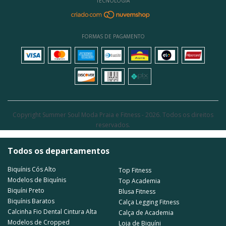
TECNOLOGIA
Com sua variedade de modelos e possibilidades de combinações com
diferentes tipos de calcinhas de biquíni, o
biquíni cortininha
é sempre
uma opção atemporal e elegante para quem busca conforto e estilo na
praia ou na piscina.
FORMAS DE PAGAMENTO
E aqui na
Summer Soul
você encontra toda essa diversidade de
modelos, confeccionados em materiais de alta qualidade e com
acabamento impecável. Navegue pelo nosso site e escolha seus
modelos favoritos para curtir os dias mais quentes com muito frescor e
estilo!
Copyright Summer Soul Moda Praia e Fitness - 2026. Todos os direitos
reservados.
Todos os departamentos
Biquínis Cós Alto
Top Fitness
Modelos de Biquínis
Top Academia
Biquíni Preto
Blusa Fitness
Biquínis Baratos
Calça Legging Fitness
Calcinha Fio Dental Cintura Alta
Calça de Academia
Modelos de Cropped
Loja de Biquíni