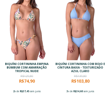
BIQUÍNI CORTININHA EMPINA
BIQUÍNI CORTININHA COM BOJO E
BUMBUM COM AMARRAÇÃO
CINTURA BAIXA - TEXTURIZADO
TROPICAL NUDE
AZUL CLARO
R$129,80
R$139,80
R$74,90
R$103,80
2
x de
R$37,45
sem juros
3
x de
R$34,60
sem juros