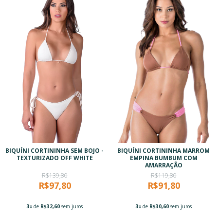
BIQUÍNI CORTININHA SEM BOJO -
BIQUÍNI CORTININHA MARROM
TEXTURIZADO OFF WHITE
EMPINA BUMBUM COM
AMARRAÇÃO
R$139,80
R$119,80
R$97,80
R$91,80
3
x de
R$32,60
sem juros
3
x de
R$30,60
sem juros