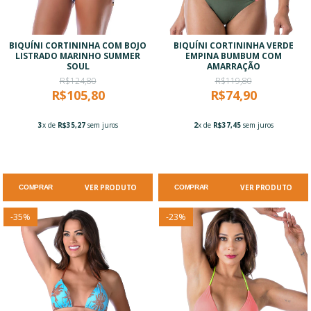
BIQUÍNI CORTININHA COM BOJO
BIQUÍNI CORTININHA VERDE
LISTRADO MARINHO SUMMER
EMPINA BUMBUM COM
SOUL
AMARRAÇÃO
R$124,80
R$119,80
R$105,80
R$74,90
3
x de
R$35,27
sem juros
2
x de
R$37,45
sem juros
VER PRODUTO
VER PRODUTO
COMPRAR
COMPRAR
-
35
%
-
23
%