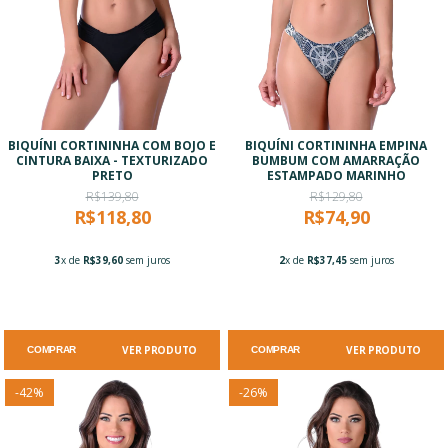
BIQUÍNI CORTININHA COM BOJO E
BIQUÍNI CORTININHA EMPINA
CINTURA BAIXA - TEXTURIZADO
BUMBUM COM AMARRAÇÃO
PRETO
ESTAMPADO MARINHO
R$139,80
R$129,80
R$118,80
R$74,90
3
x de
R$39,60
sem juros
2
x de
R$37,45
sem juros
VER PRODUTO
VER PRODUTO
COMPRAR
COMPRAR
-
42
%
-
26
%