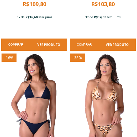
R$109,80
R$103,80
3
x de
R$36,60
sem juros
3
x de
R$34,60
sem juros
VER PRODUTO
VER PRODUTO
COMPRAR
COMPRAR
-
16
%
-
35
%