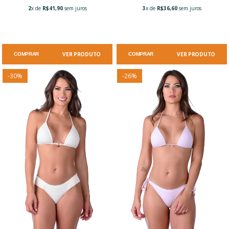
2
x de
R$41,90
sem juros
3
x de
R$36,60
sem juros
VER PRODUTO
VER PRODUTO
COMPRAR
COMPRAR
-
30
%
-
26
%