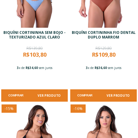
BIQUÍNI CORTININHA SEM BOJO -
BIQUÍNI CORTININHA FIO DENTAL
TEXTURIZADO AZUL CLARO
DUPLO MARROM
R$139,80
R$129,80
R$103,80
R$109,80
3
x de
R$34,60
sem juros
3
x de
R$36,60
sem juros
VER PRODUTO
VER PRODUTO
COMPRAR
COMPRAR
-
15
%
-
16
%