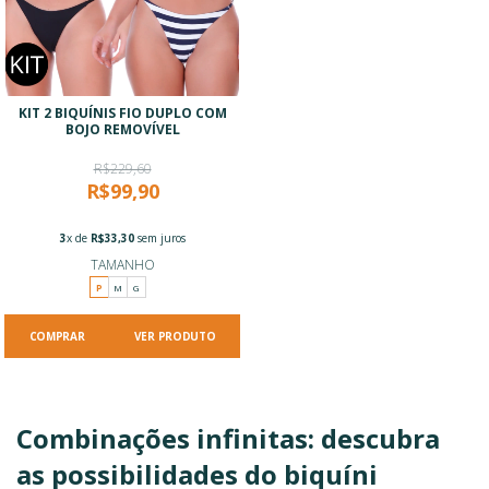
KIT 2 BIQUÍNIS FIO DUPLO COM
BOJO REMOVÍVEL
R$229,60
R$99,90
3
x de
R$33,30
sem juros
TAMANHO
P
M
G
VER PRODUTO
Combinações infinitas: descubra
as possibilidades do biquíni