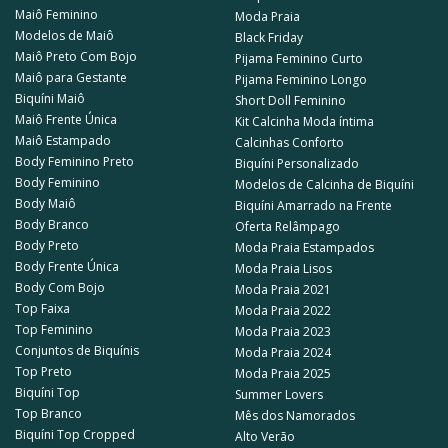
Maiô Feminino
Moda Praia
Modelos de Maiô
Black Friday
Maiô Preto Com Bojo
Pijama Feminino Curto
Maiô para Gestante
Pijama Feminino Longo
Biquíni Maiô
Short Doll Feminino
Maiô Frente Única
Kit Calcinha Moda íntima
Maiô Estampado
Calcinhas Conforto
Body Feminino Preto
Biquíni Personalizado
Body Feminino
Modelos de Calcinha de Biquíni
Body Maiô
Biquíni Amarrado na Frente
Body Branco
Oferta Relâmpago
Body Preto
Moda Praia Estampados
Body Frente Única
Moda Praia Lisos
Body Com Bojo
Moda Praia 2021
Top Faixa
Moda Praia 2022
Top Feminino
Moda Praia 2023
Conjuntos de Biquínis
Moda Praia 2024
Top Preto
Moda Praia 2025
Biquíni Top
Summer Lovers
Top Branco
Mês dos Namorados
Biquíni Top Cropped
Alto Verão