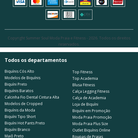
Copyright Summer Soul Moda Praia e Fitness - 2026. Todos os direitos
reservados.
Todos os departamentos
Biquínis Cós Alto
Top Fitness
Modelos de Biquínis
Top Academia
Biquíni Preto
Blusa Fitness
Biquínis Baratos
Calça Legging Fitness
Calcinha Fio Dental Cintura Alta
Calça de Academia
Modelos de Cropped
Loja de Biquíni
Biquínis da Moda
Biquíni em Promoção
Biquíni Tipo Short
Moda Praia Promoção
Biquíni Hot Pants Preto
Moda Praia Plus Size
Biquíni Branco
Outlet Biquínis Online
Maiô Preto
Roupas de Praias