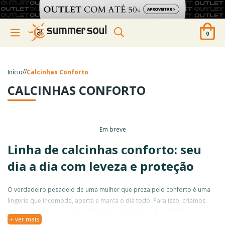
0
/
/
Início
Calcinhas Conforto
CALCINHAS CONFORTO
Em breve
Linha de calcinhas conforto: seu
dia a dia com leveza e proteção
O verdadeiro pesadelo de uma mulher que preza pelo conforto é uma
lingerie que incomoda, aperta e marca o dia todo. Para isso, criamos
uma categoria cheia de modelos ultraconfortáveis de
calcinha
+ ver mais
feminina
para você acertar na sua escolha.