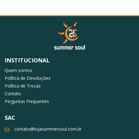
Feitas de microfibra, essas
calcinhas confortáveis
priorizam a leveza
e a neutralidade, o que te deixa tranquila para usá-las com qualquer tipo
de roupa. Além disso, você ainda pode investir numa
calcinha de
cintura alta
que cobre boa parte da barriga e do bumbum, criando o
Escolha uma das nossas opções de
kit de calcinha
para ter peças que
caimento perfeito para usar com vestidos, calças e saias mais justas.
vão bem com tudo e te permitem curtir seus melhores momentos sem
Para quem está adorando a volta das tendências dos anos 2000, uma
nenhum incômodo, além de terem cores neutras, ideias para facilitar sua
calcinha de cintura média
ou baixa é ideal para usar com looks que
escolha na hora de se vestir.
deixam a barriguinha à mostra.
INSTITUCIONAL
Quem somos
Política de Devoluções
Política de Trocas
Contato
Perguntas Frequentes
SAC
contato@lojasummersoul.com.br