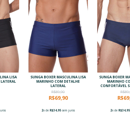
INA LISA
SUNGA BOXER MASCULINA LISA
SUNGA BOXER MA
 LATERAL
MARINHO COM DETALHE
MARINHO CO
LATERAL
CONFORTÁVEL 
R$89,90
R$89,
R$69,90
R$69
uros
2
x de
R$34,95
sem juros
2
x de
R$34,9