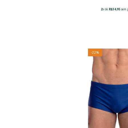
2
x de
R$34,95
sem j
-
22
%