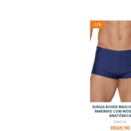
-
22
%
SUNGA BOXER MASCUL
MARINHO COM MO
ANATÔMIC
R$89,90
R$69,90