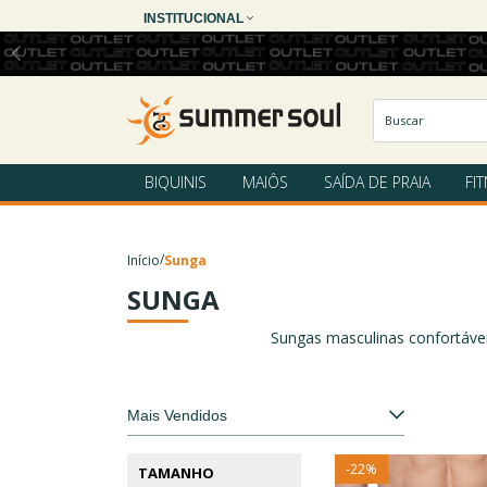
INSTITUCIONAL
BIQUINIS
MAIÔS
SAÍDA DE PRAIA
FI
/
Início
Sunga
SUNGA
Sungas masculinas confortávei
-
22
%
TAMANHO