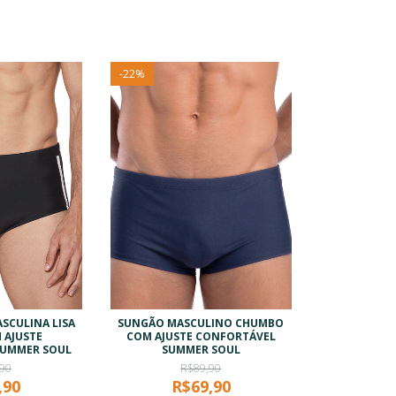
-
22
%
SCULINA LISA
SUNGÃO MASCULINO CHUMBO
 AJUSTE
COM AJUSTE CONFORTÁVEL
SUMMER SOUL
SUMMER SOUL
90
R$89,90
,90
R$69,90