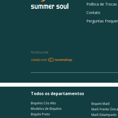
Política de Trocas
Contato
Perguntas Freque
TECNOLOGIA
C
Todos os departamentos
Biquínis Cós Alto
Biquíni Maiô
Modelos de Biquínis
Maiô Frente Únic
Biquíni Preto
Maiô Estampado