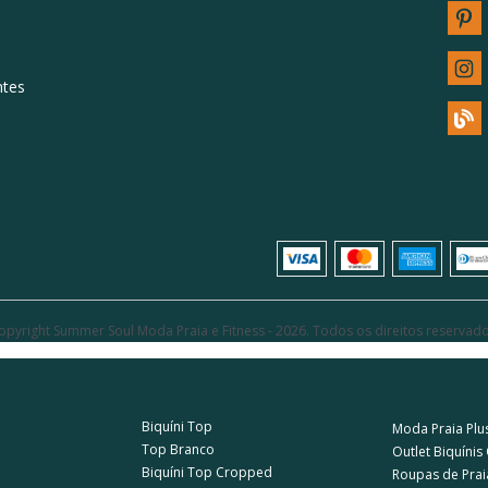
ntes
opyright Summer Soul Moda Praia e Fitness - 2026. Todos os direitos reservado
Biquíni Top
Moda Praia Plus
Top Branco
a
Outlet Biquínis
Biquíni Top Cropped
Roupas de Prai