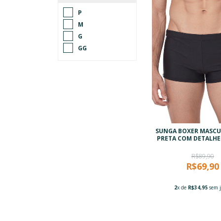
P
M
G
GG
SUNGA BOXER MASCUL
PRETA COM DETALHE
R$89,90
R$69,90
2
x de
R$34,95
sem j