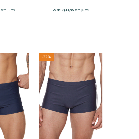
5
sem juros
2
x de
R$34,95
sem juros
-
22
%