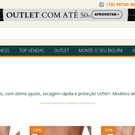
(18) 99700-9
TNESS
TOP VENDAS
OUTLET
MONTE O SEU BIQUÍNI
K
s, com ótimo ajuste, secagem rápida e proteção UV50+. Modelos ideai
-
22
%
-
22
%