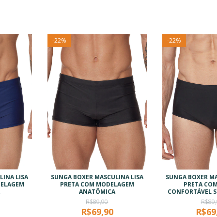
-
22
%
-
22
%
INA LISA
SUNGA BOXER MASCULINA LISA
SUNGA BOXER MA
DELAGEM
PRETA COM MODELAGEM
PRETA COM
A
ANATÔMICA
CONFORTÁVEL 
R$89,90
R$89,
R$69,90
R$69