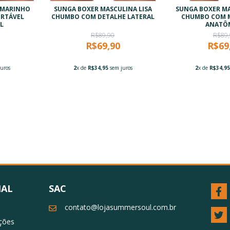
 MARINHO
SUNGA BOXER MASCULINA LISA
SUNGA BOXER MA
ORTÁVEL
CHUMBO COM DETALHE LATERAL
CHUMBO COM 
L
ANATÔ
R$89,90
R$89,
R$69,90
R$69
uros
2
x de
R$34,95
sem juros
2
x de
R$34,9
NAL
SAC
contato@lojasummersoul.com.br
uções