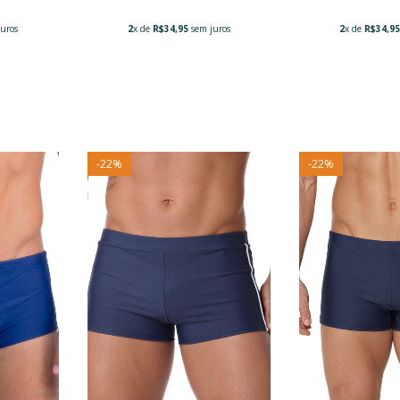
uros
2
x de
R$34,95
sem juros
2
x de
R$34,9
-
22
%
-
22
%