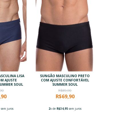
SCULINA LISA
SUNGÃO MASCULINO PRETO
M AJUSTE
COM AJUSTE CONFORTÁVEL
SUMMER SOUL
SUMMER SOUL
90
R$89,90
,90
R$69,90
5
sem juros
2
x de
R$34,95
sem juros