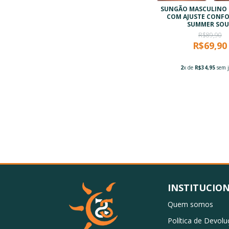
SUNGÃO MASCULINO
COM AJUSTE CONF
SUMMER SOU
R$89,90
R$69,90
2
x de
R$34,95
sem j
INSTITUCIO
Quem somos
Política de Devol