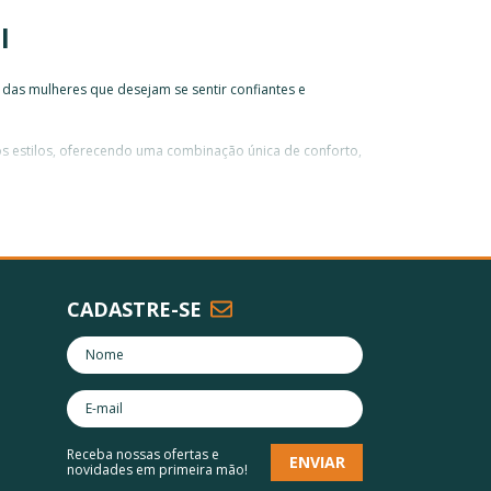
l
das mulheres que desejam se sentir confiantes e
os estilos, oferecendo uma combinação única de conforto,
ica
, destacando porque encontrar o modelo certo é
CADASTRE-SE
 se cruzam na parte de trás do pescoço, criando uma
remetendo aos modelos muito populares nos anos 1950 e
.
ar ou causar desconforto, permitindo que você aproveite
Receba nossas ofertas e
novidades em primeira mão!
mantenha sua forma e cor ao longo do tempo,