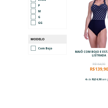
P
M
G
GG
MODELO
Com Bojo
MAIÔ COM BOJO E ES
LISTRADA
R$164,90
R$139,9
4
x de
R$34,98
sem j