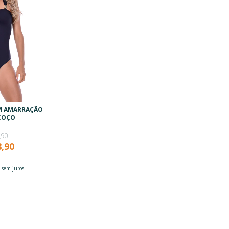
M AMARRAÇÃO
COÇO
,90
,90
3
sem juros