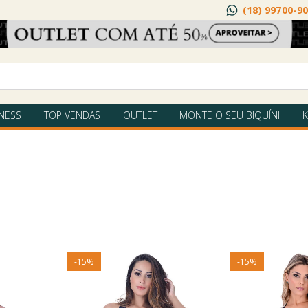
(18) 99700-9
TNESS
TOP VENDAS
OUTLET
MONTE O SEU BIQUÍNI
K
-
15
%
-
15
%