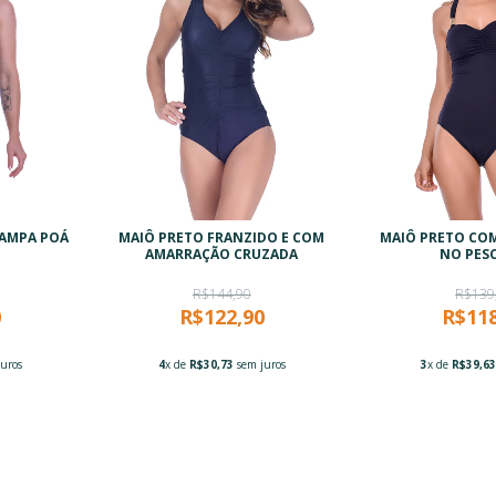
TAMPA POÁ
MAIÔ PRETO FRANZIDO E COM
MAIÔ PRETO CO
AMARRAÇÃO CRUZADA
NO PES
R$144,90
R$139
0
R$122,90
R$118
uros
4
x de
R$30,73
sem juros
3
x de
R$39,6