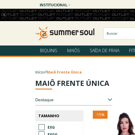
INSTITUCIONAL
BIQUINIS
MAIÔS
SAÍDA DE PRAIA
FI
/
/
Início
Maiô Frente Única
MAIÔ FRENTE ÚNICA
-
15
%
TAMANHO
EXG
EXGG