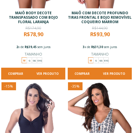
MAIÔ BODY DECOTE
MAIÔ COM DECOTE PROFUNDO
TRANSPASSADO COM BOJO
TIRAS FRONTAL E BOJO REMOVÍVEL
FLORAL LARANJA
COQUEIRO MARROM
R$174,90
R$144,90
R$78,90
R$93,90
2
x de
R$39,45
sem juros
3
x de
R$31,30
sem juros
TAMANHO
TAMANHO
M
G
GG
EXG
M
G
GG
EXG
VER PRODUTO
VER PRODUTO
-
15
%
-
35
%