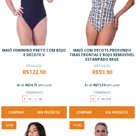
MAIÔ FEMININO PRETO COM BOJO
MAIÔ COM DECOTE PROFUNDO
E DECOTE V
TIRAS FRONTAL E BOJO REMOVÍVEL
ESTAMPADO BEGE
R$144,90
R$144,90
R$122,90
R$93,90
4
x de
R$30,73
sem juros
3
x de
R$31,30
sem juros
TAMANHO
TAMANHO
P
M
G
GG
M
G
GG
EXG
VER PRODUTO
VER PRODUTO
-
35
%
-
15
%