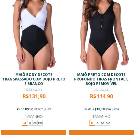
MAIÔ BODY DECOTE
MAIÔ PRETO COM DECOTE
TRANSPASSADO COM BOJO PRETO
PROFUNDO TIRAS FRONTAL E
E BRANCO
BOJO REMOVÍVEL
R$154,90
R$134,90
R$131,90
R$114,90
4
x de
R$32,98
sem juros
3
x de
R$38,30
sem juros
TAMANHO
TAMANHO
M
G
GG
EXG
M
G
GG
EXG