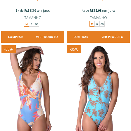
3
x de
R$38,30
sem juros
4
x de
R$32,98
sem juros
TAMANHO
TAMANHO
M
G
GG
M
G
GG
VER PRODUTO
VER PRODUTO
-
55
%
-
35
%