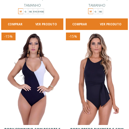
TAMANHO
TAMANHO
M
G
GG
EXG
EXGG
M
G
GG
VER PRODUTO
VER PRODUTO
-
15
%
-
15
%