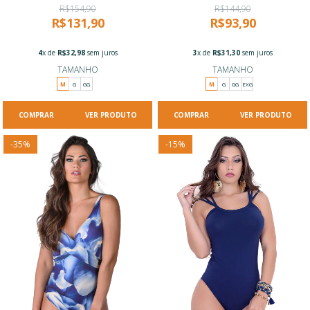
R$154,90
R$144,90
R$131,90
R$93,90
4
x de
R$32,98
sem juros
3
x de
R$31,30
sem juros
TAMANHO
TAMANHO
M
G
GG
M
G
GG
EXG
VER PRODUTO
VER PRODUTO
-
35
%
-
15
%