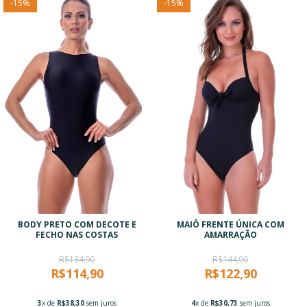
-
15
%
-
15
%
BODY PRETO COM DECOTE E
MAIÔ FRENTE ÚNICA COM
FECHO NAS COSTAS
AMARRAÇÃO
R$134,90
R$144,90
R$114,90
R$122,90
3
x de
R$38,30
sem juros
4
x de
R$30,73
sem juros