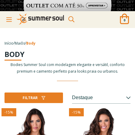
0
/
/
Início
Maiôs
Body
BODY
Bodies Summer Soul com modelagem elegante e versátil, conforto
premium e caimento perfeito para looks praia ou urbanos.
FILTRAR
-
15
%
-
15
%