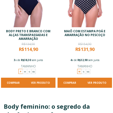
BODY PRETO E BRANCO COM
MAIÔ COM ESTAMPA POÁ E
ALÇAS TRANSPASSADAS E
AMARRAÇÃO NO PESCOÇO
AMARRAÇÃO
R$134,90
R$154,90
R$114,90
R$131,90
3
x de
R$38,30
sem juros
4
x de
R$32,98
sem juros
TAMANHO
TAMANHO
P
M
G
GG
M
G
GG
VER PRODUTO
VER PRODUTO
Body feminino: o segredo da