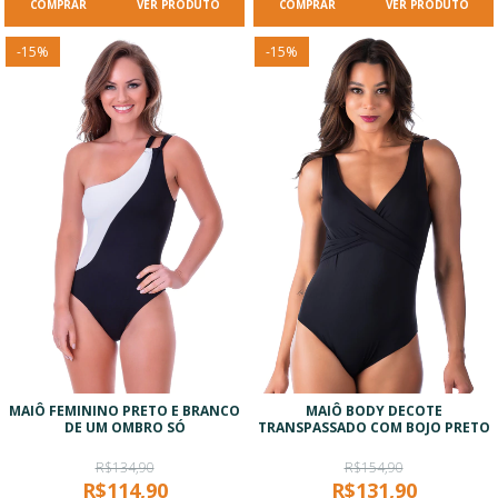
VER PRODUTO
VER PRODUTO
-
15
%
-
15
%
MAIÔ FEMININO PRETO E BRANCO
MAIÔ BODY DECOTE
DE UM OMBRO SÓ
TRANSPASSADO COM BOJO PRETO
R$134,90
R$154,90
R$114,90
R$131,90