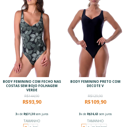
BODY FEMININO COM FECHO NAS
BODY FEMININO PRETO COM
COSTAS SEM BOJO FOLHAGEM
DECOTE V
VERDE
R$144,90
R$129,90
R$93,90
R$109,90
3
x de
R$31,30
sem juros
3
x de
R$36,63
sem juros
TAMANHO
TAMANHO
M
G
EXG
M
G
GG
EXG
EXGG