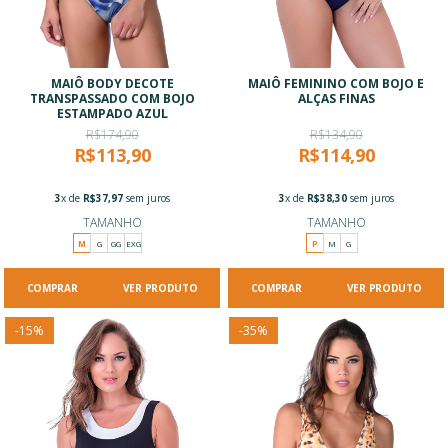
MAIÔ BODY DECOTE
MAIÔ FEMININO COM BOJO E
TRANSPASSADO COM BOJO
ALÇAS FINAS
ESTAMPADO AZUL
R$174,90
R$134,90
R$113,90
R$114,90
3
x de
R$37,97
sem juros
3
x de
R$38,30
sem juros
TAMANHO
TAMANHO
M
G
GG
EXG
P
M
G
VER PRODUTO
VER PRODUTO
-
15
%
-
35
%