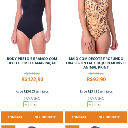
BODY PRETO E BRANCO COM
MAIÔ COM DECOTE PROFUNDO
DECOTE EM U E AMARRAÇÃO
TIRAS FRONTAL E BOJO REMOVÍVEL
ANIMAL PRINT
R$144,90
R$144,90
R$122,90
R$93,90
4
x de
R$30,73
sem juros
3
x de
R$31,30
sem juros
TAMANHO
TAMANHO
M
G
GG
M
G
GG
VER PRODUTO
VER PRODUTO