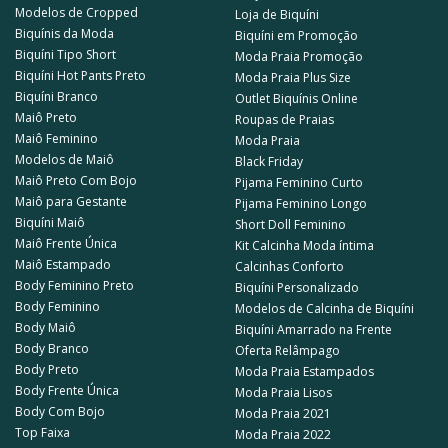
Modelos de Cropped
Loja de Biquíni
Aqui na Summer Soul, entendemos que as mulheres têm gostos e
Biquínis da Moda
Biquíni em Promoção
preferências diferentes quando se trata de moda, e é por isso que
Biquíni Tipo Short
Moda Praia Promoção
oferecemos várias cores, modelos, e estilos e tamanhos. As nossas
Biquíni Hot Pants Preto
Moda Praia Plus Size
peças são a cara do verão e são confeccionadas para que você se sinta
Biquíni Branco
Outlet Biquínis Online
linda e confiante!
Maiô Preto
Roupas de Praias
Maiô Feminino
Moda Praia
Modelos de Maiô
Black Friday
Maiô Preto Com Bojo
Pijama Feminino Curto
Maiô para Gestante
Pijama Feminino Longo
Biquíni Maiô
Short Doll Feminino
Maiô Frente Única
Kit Calcinha Moda íntima
Maiô Estampado
Calcinhas Conforto
Body Feminino Preto
Biquíni Personalizado
Body Feminino
Modelos de Calcinha de Biquíni
Body Maiô
Biquíni Amarrado na Frente
Body Branco
Oferta Relâmpago
Body Preto
Moda Praia Estampados
Body Frente Única
Moda Praia Lisos
Body Com Bojo
Moda Praia 2021
Top Faixa
Moda Praia 2022