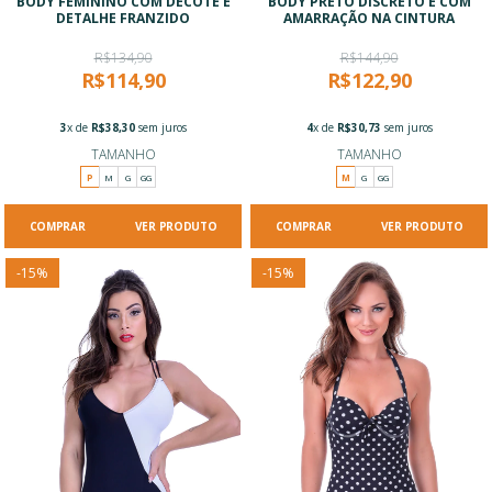
BODY FEMININO COM DECOTE E
BODY PRETO DISCRETO E COM
DETALHE FRANZIDO
AMARRAÇÃO NA CINTURA
R$134,90
R$144,90
R$114,90
R$122,90
3
x de
R$38,30
sem juros
4
x de
R$30,73
sem juros
TAMANHO
TAMANHO
P
M
G
GG
M
G
GG
VER PRODUTO
VER PRODUTO
-
15
%
-
15
%