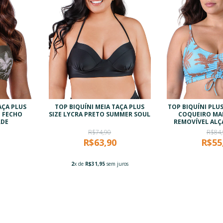
AÇA PLUS
TOP BIQUÍNI MEIA TAÇA PLUS
TOP BIQUÍNI PLU
M FECHO
SIZE LYCRA PRETO SUMMER SOUL
COQUEIRO MA
RDE
REMOVÍVEL ALÇ
R$74,90
R$84,
R$63,90
R$55
2
x de
R$31,95
sem juros