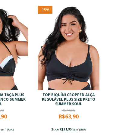
-
15
%
IA TAÇA PLUS
TOP BIQUÍNI CROPPED ALÇA
RANCO SUMMER
REGULÁVEL PLUS SIZE PRETO
L
SUMMER SOUL
90
R$74,90
,90
R$63,90
5
sem juros
2
x de
R$31,95
sem juros