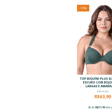
-
15
%
TOP BIQUÍNI PLUS S
ESCURO COM BOJO
LARGAS E AMAR
R$74,90
R$63,90
2
x de
R$31,95
sem j