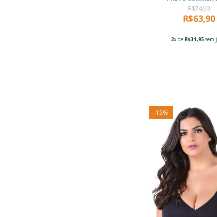
R$74,90
R$63,90
2
x de
R$31,95
sem j
-
15
%