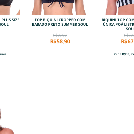
 PLUS SIZE
TOP BIQUÍNI CROPPED COM
BIQUÍNI TOP CO
SOUL
BABADO PRETO SUMMER SOUL
ÚNICA POÁ LIS
SOU
R$69,90
R$79,
R$58,90
R$67
uros
2
x de
R$33,9