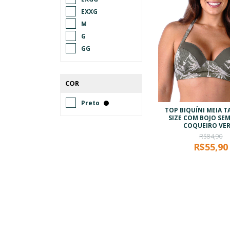
EXXG
M
G
GG
COR
Preto
TOP BIQUÍNI MEIA T
SIZE COM BOJO SE
COQUEIRO VE
R$84,90
R$55,90