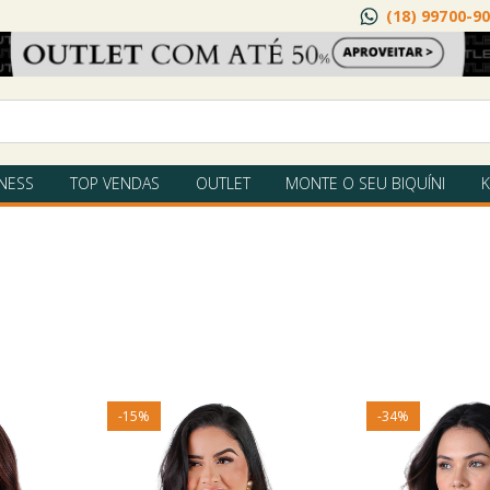
(18) 99700-9
TNESS
TOP VENDAS
OUTLET
MONTE O SEU BIQUÍNI
K
-
15
%
-
34
%