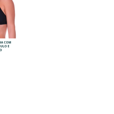
HA COM
ULO E
O