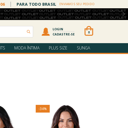
006
PARA TODO BRASIL
ENVIAMOS SEU PEDIDO
LOGIN
0
CADASTRE-SE
ITS
MODA ÍNTIMA
PLUS SIZE
SUNGA
-
34
%