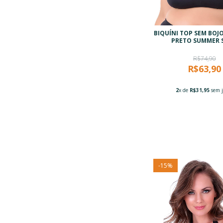
BIQUÍNI TOP SEM BOJO
PRETO SUMMER 
R$74,90
R$63,90
2
x de
R$31,95
sem j
-
15
%