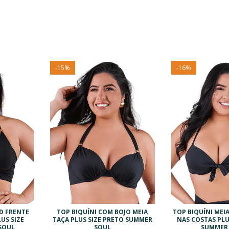
-
15
%
-
16
%
D FRENTE
TOP BIQUÍNI COM BOJO MEIA
TOP BIQUÍNI MEI
US SIZE
TAÇA PLUS SIZE PRETO SUMMER
NAS COSTAS PLU
SOUL
SOUL
SUMMER