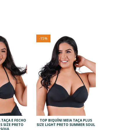
-
15
%
A TAÇA E FECHO
TOP BIQUÍNI MEIA TAÇA PLUS
S SIZE PRETO
SIZE LIGHT PRETO SUMMER SOUL
 SOUL