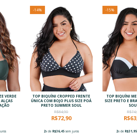
-
14
%
-
15
%
IZE VERDE
TOP BIQUÍNI CROPPED FRENTE
TOP BIQUÍNI ME
 ALÇAS
ÚNICA COM BOJO PLUS SIZE POÁ
SIZE PRETO E B
RAÇÃO
PRETO SUMMER SOUL
SOU
R$84,90
R$74,
R$72,90
R$63
uros
2
x de
R$36,45
sem juros
2
x de
R$31,9