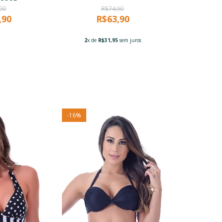
90
R$74,90
,90
R$63,90
2
x de
R$31,95
sem juros
-
16
%