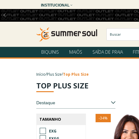
INSTITUCIONAL
BIQUINIS
MAIÔS
SAÍDA DE PRAIA
FI
/
/
Início
Plus Size
Top Plus Size
TOP PLUS SIZE
-
34
%
TAMANHO
EXG
EXGG