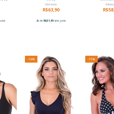
R$74,90
R$69,
R$63,90
R$58
uros
2
x de
R$31,95
sem juros
-
16
%
-
15
%