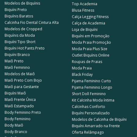
diferentes momentos.
Modelos de Biquínis
Top Academia
Biquíni Preto
Blusa Fitness
Nosso
biquíni cropped
é mais do que uma peça de moda praia. Seja
Biquínis Baratos
Calça Legging Fitness
para um dia ensolarado na praia, uma noite agitada na balada, ou um
Calcinha Fio Dental Cintura Alta
Calça de Academia
momento descontraído no clube, ele é uma escolha versátil e fashion!
Modelos de Cropped
Loja de Biquíni
Biquínis da Moda
Biquíni em Promoção
Invista em qualidade e estilo com os produtos da Summer Soul,
Biquíni Tipo Short
Moda Praia Promoção
garantindo não apenas moda, mas uma experiência única em cada peça
Biquíni Hot Pants Preto
Moda Praia Plus Size
de alta qualidade!
Biquíni Branco
Outlet Biquínis Online
Maiô Preto
Roupas de Praias
Maiô Feminino
Moda Praia
Modelos de Maiô
Black Friday
Maiô Preto Com Bojo
Pijama Feminino Curto
Maiô para Gestante
Pijama Feminino Longo
Biquíni Maiô
Short Doll Feminino
Maiô Frente Única
Kit Calcinha Moda íntima
Maiô Estampado
Calcinhas Conforto
Body Feminino Preto
Biquíni Personalizado
Body Feminino
Modelos de Calcinha de Biquíni
Body Maiô
Biquíni Amarrado na Frente
Body Branco
Oferta Relâmpago