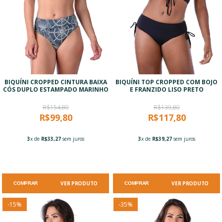
BIQUÍNI CROPPED CINTURA BAIXA
BIQUÍNI TOP CROPPED COM BOJO
CÓS DUPLO ESTAMPADO MARINHO
E FRANZIDO LISO PRETO
R$154,80
R$139,80
R$99,80
R$117,80
3
x de
R$33,27
sem juros
3
x de
R$39,27
sem juros
VER PRODUTO
VER PRODUTO
COMPRAR
COMPRAR
-
15
%
-
35
%