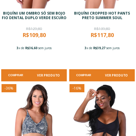
BIQUÍNI UM OMBRO SÓ SEM BOJO
BIQUÍNI CROPPED HOT PANTS
FIO DENTAL DUPLO VERDE ESCURO
PRETO SUMMER SOUL
R$129,80
R$139,80
R$109,80
R$117,80
3
x de
R$36,60
sem juros
3
x de
R$39,27
sem juros
VER PRODUTO
VER PRODUTO
COMPRAR
COMPRAR
-
36
%
-
16
%