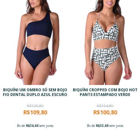
BIQUÍNI UM OMBRO SÓ SEM BOJO
BIQUÍNI CROPPED COM BOJO HOT
FIO DENTAL DUPLO AZUL ESCURO
PANTS ESTAMPADO VERDE
R$129,80
R$154,80
R$109,80
R$100,80
3
x de
R$36,60
sem juros
3
x de
R$33,60
sem juros