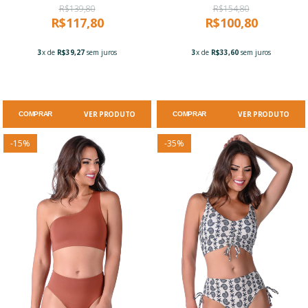
R$139,80
R$154,80
R$117,80
R$100,80
3
x de
R$39,27
sem juros
3
x de
R$33,60
sem juros
VER PRODUTO
VER PRODUTO
COMPRAR
COMPRAR
-
15
%
-
35
%