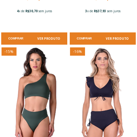
4
x de
R$30,70
sem juros
3
x de
R$37,93
sem juros
VER PRODUTO
VER PRODUTO
COMPRAR
COMPRAR
-
15
%
-
16
%