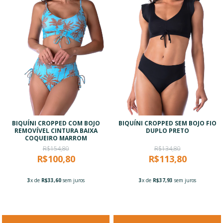
BIQUÍNI CROPPED COM BOJO
BIQUÍNI CROPPED SEM BOJO FIO
REMOVÍVEL CINTURA BAIXA
DUPLO PRETO
COQUEIRO MARROM
R$154,80
R$134,80
R$100,80
R$113,80
3
x de
R$33,60
sem juros
3
x de
R$37,93
sem juros