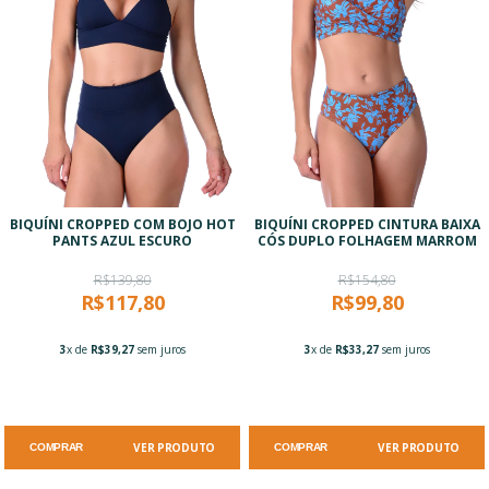
BIQUÍNI CROPPED COM BOJO HOT
BIQUÍNI CROPPED CINTURA BAIXA
PANTS AZUL ESCURO
CÓS DUPLO FOLHAGEM MARROM
R$139,80
R$154,80
R$117,80
R$99,80
3
x de
R$39,27
sem juros
3
x de
R$33,27
sem juros
VER PRODUTO
VER PRODUTO
COMPRAR
COMPRAR