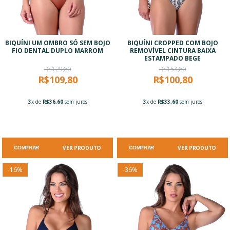
BIQUÍNI UM OMBRO SÓ SEM BOJO
BIQUÍNI CROPPED COM BOJO
FIO DENTAL DUPLO MARROM
REMOVÍVEL CINTURA BAIXA
ESTAMPADO BEGE
R$129,80
R$154,80
R$109,80
R$100,80
3
x de
R$36,60
sem juros
3
x de
R$33,60
sem juros
VER PRODUTO
VER PRODUTO
COMPRAR
COMPRAR
-
16
%
-
36
%