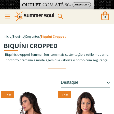
0
/
/
/
Início
Biquinis
Conjuntos
Biquíni Cropped
BIQUÍNI CROPPED
Biquínis cropped Summer Soul com mais sustentação e estilo moderno.
Conforto premium e modelagem que valoriza o corpo com segurança.
-
35
%
-
16
%