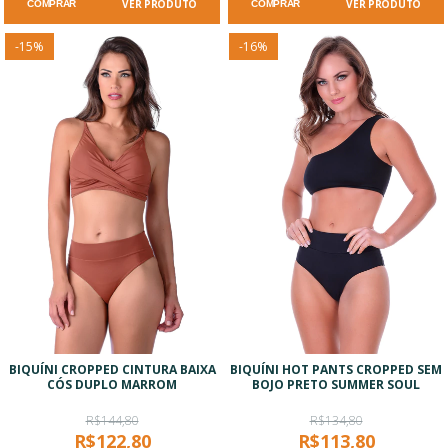
VER PRODUTO
VER PRODUTO
COMPRAR
COMPRAR
-
15
%
-
16
%
BIQUÍNI CROPPED CINTURA BAIXA
BIQUÍNI HOT PANTS CROPPED SEM
CÓS DUPLO MARROM
BOJO PRETO SUMMER SOUL
R$144,80
R$134,80
R$122,80
R$113,80