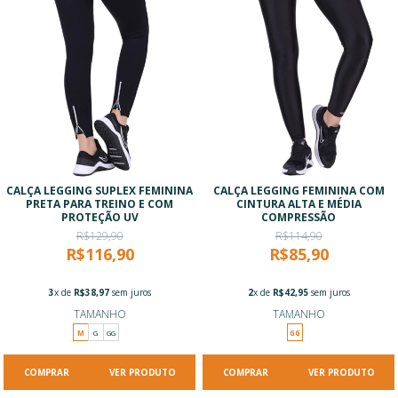
CALÇA LEGGING SUPLEX FEMININA
CALÇA LEGGING FEMININA COM
PRETA PARA TREINO E COM
CINTURA ALTA E MÉDIA
PROTEÇÃO UV
COMPRESSÃO
R$129,90
R$114,90
R$116,90
R$85,90
3
x de
R$38,97
sem juros
2
x de
R$42,95
sem juros
TAMANHO
TAMANHO
M
G
GG
GG
VER PRODUTO
VER PRODUTO