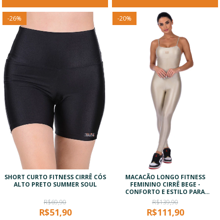
-
26
%
-
20
%
SHORT CURTO FITNESS CIRRÊ CÓS
MACACÃO LONGO FITNESS
ALTO PRETO SUMMER SOUL
FEMININO CIRRÊ BEGE -
CONFORTO E ESTILO PARA
TREINOS
R$69,90
R$139,90
R$51,90
R$111,90