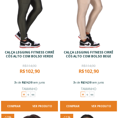
CALÇA LEGGING FITNESS CIRRÊ
CALÇA LEGGING FITNESS CIRRÊ
CÓS ALTO COM BOLSO VERDE
CÓS ALTO COM BOLSO BEGE
R$114,90
R$114,90
R$102,90
R$102,90
3
x de
R$34,30
sem juros
3
x de
R$34,30
sem juros
TAMANHO
TAMANHO
M
G
GG
M
G
GG
VER PRODUTO
VER PRODUTO
-
10
%
-
11
%