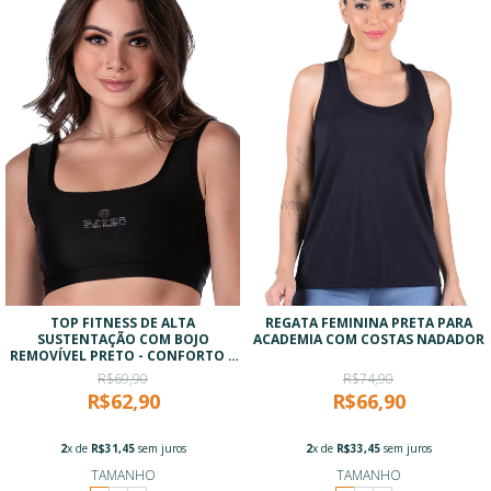
TOP FITNESS DE ALTA
REGATA FEMININA PRETA PARA
SUSTENTAÇÃO COM BOJO
ACADEMIA COM COSTAS NADADOR
REMOVÍVEL PRETO - CONFORTO E
TECNOLOGIA
R$69,90
R$74,90
R$62,90
R$66,90
2
x de
R$31,45
sem juros
2
x de
R$33,45
sem juros
TAMANHO
TAMANHO