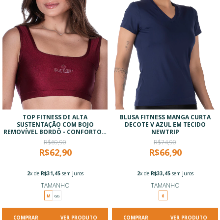
TOP FITNESS DE ALTA
BLUSA FITNESS MANGA CURTA
SUSTENTAÇÃO COM BOJO
DECOTE V AZUL EM TECIDO
REMOVÍVEL BORDÔ - CONFORTO E
NEWTRIP
TECNOLOGIA
R$69,90
R$74,90
R$62,90
R$66,90
2
x de
R$31,45
sem juros
2
x de
R$33,45
sem juros
TAMANHO
TAMANHO
M
GG
G
VER PRODUTO
VER PRODUTO