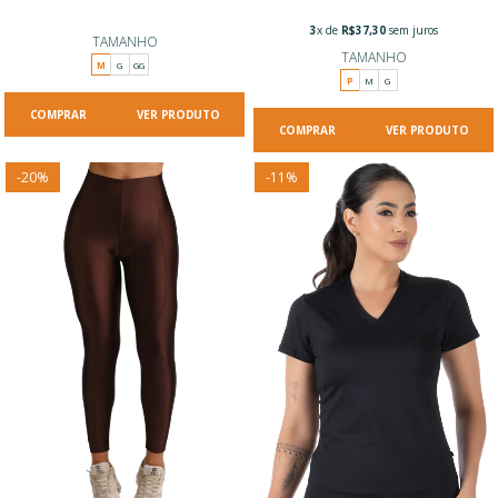
3
x de
R$37,30
sem juros
TAMANHO
TAMANHO
M
G
GG
P
M
G
VER PRODUTO
VER PRODUTO
-
20
%
-
11
%