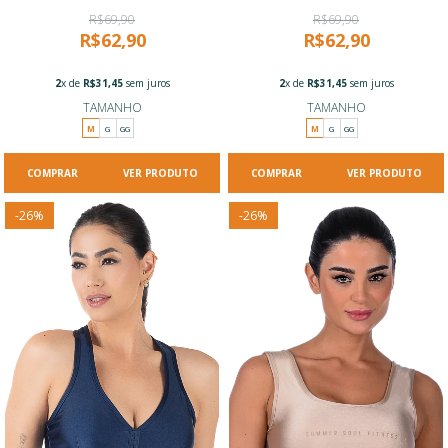
R$69,90
R$69,90
R$62,90
R$62,90
2
x de
R$31,45
sem juros
2
x de
R$31,45
sem juros
TAMANHO
TAMANHO
M
G
GG
M
G
GG
VER PRODUTO
VER PRODUTO
-
26
%
-
26
%