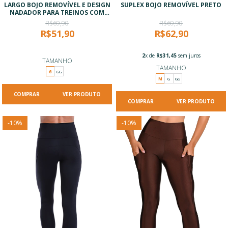
LARGO BOJO REMOVÍVEL E DESIGN
SUPLEX BOJO REMOVÍVEL PRETO
NADADOR PARA TREINOS COM
ESTILO
R$69,90
R$69,90
R$51,90
R$62,90
2
x de
R$31,45
sem juros
TAMANHO
TAMANHO
G
GG
M
G
GG
VER PRODUTO
VER PRODUTO
-
10
%
-
10
%