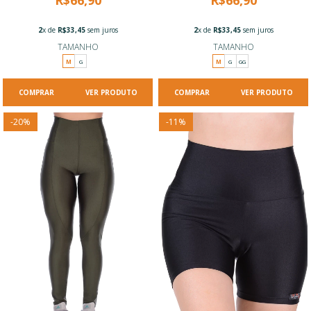
R$66,90
R$66,90
2
x de
R$33,45
sem juros
2
x de
R$33,45
sem juros
TAMANHO
TAMANHO
M
G
M
G
GG
VER PRODUTO
VER PRODUTO
-
20
%
-
11
%