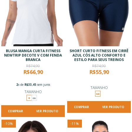
BLUSA MANGA CURTA FITNESS
SHORT CURTO FITNESS EM CIRRÊ
NEWTRIP DECOTE V COM FENDA
AZUL CÓS ALTO CONFORTO E
BRANCA
ESTILO PARA SEUS TREINOS
R$74,90
R$74,90
R$66,90
R$55,90
2
x de
R$33,45
sem juros
TAMANHO
TAMANHO
GG
G
GG
VER PRODUTO
VER PRODUTO
-
10
%
-
11
%