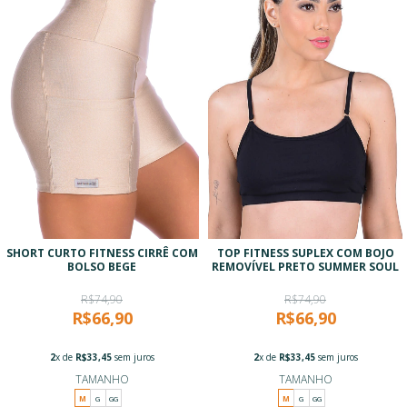
SHORT CURTO FITNESS CIRRÊ COM
TOP FITNESS SUPLEX COM BOJO
BOLSO BEGE
REMOVÍVEL PRETO SUMMER SOUL
R$74,90
R$74,90
R$66,90
R$66,90
2
x de
R$33,45
sem juros
2
x de
R$33,45
sem juros
TAMANHO
TAMANHO
M
G
GG
M
G
GG