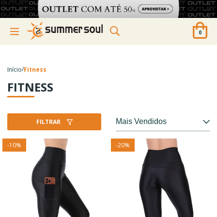
0
/
Início
Fitness
FITNESS
FILTRAR
-
10
%
-
20
%