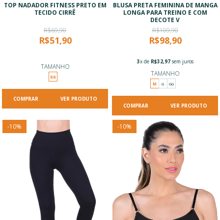
TOP NADADOR FITNESS PRETO EM
BLUSA PRETA FEMININA DE MANGA
TECIDO CIRRÊ
LONGA PARA TREINO E COM
DECOTE V
R$69,90
R$109,90
R$51,90
R$98,90
3
x de
R$32,97
sem juros
TAMANHO
TAMANHO
GG
M
G
GG
VER PRODUTO
VER PRODUTO
-
10
%
-
10
%