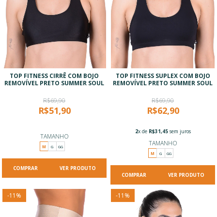
TOP FITNESS CIRRÊ COM BOJO
TOP FITNESS SUPLEX COM BOJO
REMOVÍVEL PRETO SUMMER SOUL
REMOVÍVEL PRETO SUMMER SOUL
R$69,90
R$69,90
R$51,90
R$62,90
2
x de
R$31,45
sem juros
TAMANHO
TAMANHO
M
G
GG
M
G
GG
VER PRODUTO
VER PRODUTO
-
11
%
-
11
%