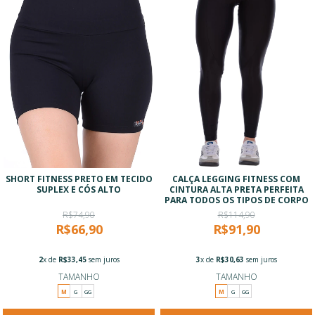
SHORT FITNESS PRETO EM TECIDO
CALÇA LEGGING FITNESS COM
SUPLEX E CÓS ALTO
CINTURA ALTA PRETA PERFEITA
PARA TODOS OS TIPOS DE CORPO
R$74,90
R$114,90
R$66,90
R$91,90
2
x de
R$33,45
sem juros
3
x de
R$30,63
sem juros
TAMANHO
TAMANHO
M
G
GG
M
G
GG