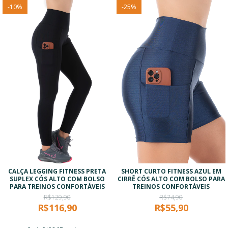
-
10
%
-
25
%
CALÇA LEGGING FITNESS PRETA
SHORT CURTO FITNESS AZUL EM
SUPLEX CÓS ALTO COM BOLSO
CIRRÊ CÓS ALTO COM BOLSO PARA
PARA TREINOS CONFORTÁVEIS
TREINOS CONFORTÁVEIS
R$129,90
R$74,90
R$116,90
R$55,90