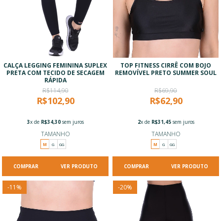
CALÇA LEGGING FEMININA SUPLEX
TOP FITNESS CIRRÊ COM BOJO
PRETA COM TECIDO DE SECAGEM
REMOVÍVEL PRETO SUMMER SOUL
RÁPIDA
R$114,90
R$69,90
R$102,90
R$62,90
3
x de
R$34,30
sem juros
2
x de
R$31,45
sem juros
TAMANHO
TAMANHO
M
G
GG
M
G
GG
VER PRODUTO
VER PRODUTO
-
11
%
-
20
%