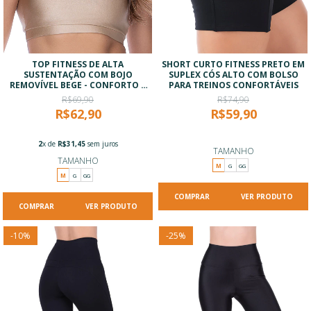
TOP FITNESS DE ALTA
SHORT CURTO FITNESS PRETO EM
SUSTENTAÇÃO COM BOJO
SUPLEX CÓS ALTO COM BOLSO
REMOVÍVEL BEGE - CONFORTO E
PARA TREINOS CONFORTÁVEIS
TECNOLOGIA
R$69,90
R$74,90
R$62,90
R$59,90
2
x de
R$31,45
sem juros
TAMANHO
TAMANHO
M
G
GG
M
G
GG
VER PRODUTO
VER PRODUTO
-
10
%
-
25
%