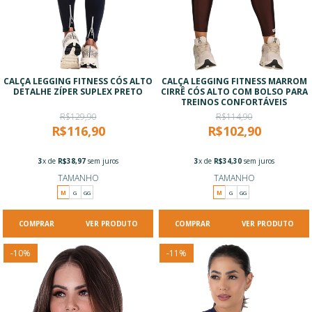
CALÇA LEGGING FITNESS CÓS ALTO
CALÇA LEGGING FITNESS MARROM
DETALHE ZÍPER SUPLEX PRETO
CIRRÊ CÓS ALTO COM BOLSO PARA
TREINOS CONFORTÁVEIS
R$129,90
R$114,90
R$116,90
R$102,90
3
x de
R$38,97
sem juros
3
x de
R$34,30
sem juros
TAMANHO
TAMANHO
M
G
GG
M
G
GG
VER PRODUTO
VER PRODUTO
-
10
%
-
11
%