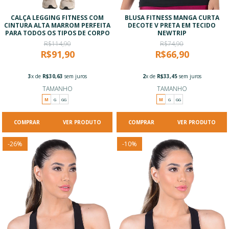
CALÇA LEGGING FITNESS COM
BLUSA FITNESS MANGA CURTA
CINTURA ALTA MARROM PERFEITA
DECOTE V PRETA EM TECIDO
PARA TODOS OS TIPOS DE CORPO
NEWTRIP
R$114,90
R$74,90
R$91,90
R$66,90
3
x de
R$30,63
sem juros
2
x de
R$33,45
sem juros
TAMANHO
TAMANHO
M
G
GG
M
G
GG
VER PRODUTO
VER PRODUTO
-
26
%
-
10
%