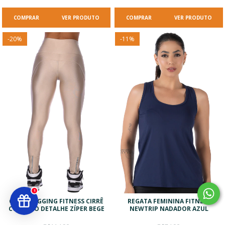
VER PRODUTO
VER PRODUTO
-
20
%
-
11
%
1
CALÇA LEGGING FITNESS CIRRÊ
REGATA FEMININA FITNESS
CÓS ALTO DETALHE ZÍPER BEGE
NEWTRIP NADADOR AZUL