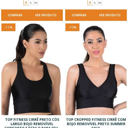
M
G
GG
M
G
GG
VER PRODUTO
VER PRODUTO
-
11
%
-
10
%
TOP FITNESS CIRRÊ PRETO CÓS
TOP CROPPED FITNESS CIRRÊ COM
LARGO BOJO REMOVÍVEL
BOJO REMOVÍVEL PRETO SUMMER