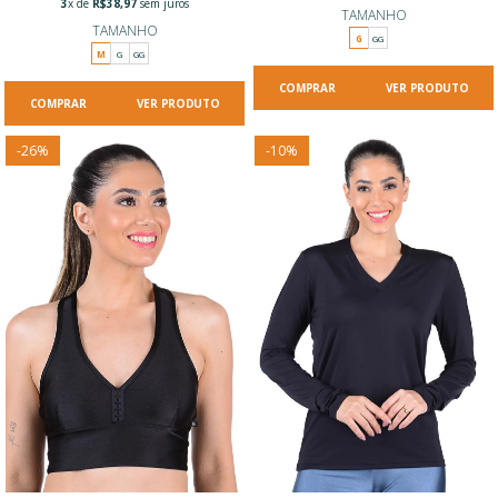
3
x de
R$38,97
sem juros
TAMANHO
TAMANHO
G
GG
M
G
GG
VER PRODUTO
VER PRODUTO
-
26
%
-
10
%