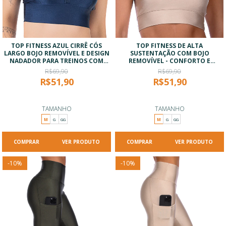
TOP FITNESS AZUL CIRRÊ CÓS
TOP FITNESS DE ALTA
LARGO BOJO REMOVÍVEL E DESIGN
SUSTENTAÇÃO COM BOJO
NADADOR PARA TREINOS COM
REMOVÍVEL - CONFORTO E
ESTILO
TECNOLOGIA - BEGE
R$69,90
R$69,90
R$51,90
R$51,90
TAMANHO
TAMANHO
M
G
GG
M
G
GG
VER PRODUTO
VER PRODUTO
-
10
%
-
10
%