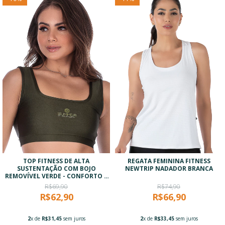
TOP FITNESS DE ALTA
REGATA FEMININA FITNESS
SUSTENTAÇÃO COM BOJO
NEWTRIP NADADOR BRANCA
REMOVÍVEL VERDE - CONFORTO E
TECNOLOGIA
R$69,90
R$74,90
R$62,90
R$66,90
2
x de
R$31,45
sem juros
2
x de
R$33,45
sem juros