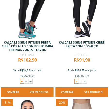
CALÇA LEGGING FITNESS PRETA
CALÇA LEGGING FITNESS CIRRÊ
CIRRÊ CÓS ALTO COM BOLSO PARA
PRETA COM CÓS ALTO
TREINOS CONFORTÁVEIS
R$114,90
R$114,90
R$102,90
R$91,90
3
x de
R$34,30
sem juros
3
x de
R$30,63
sem juros
TAMANHO
TAMANHO
M
G
GG
M
G
GG
VER PRODUTO
VER PRODUTO
-
11
%
-
20
%