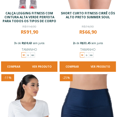
CALÇA LEGGING FITNESS COM
SHORT CURTO FITNESS CIRRÊ CÓS
CINTURA ALTA VERDE PERFEITA
ALTO PRETO SUMMER SOUL
PARA TODOS OS TIPOS DE CORPO
R$114,90
R$74,90
R$91,90
R$66,90
3
x de
R$30,63
sem juros
2
x de
R$33,45
sem juros
TAMANHO
TAMANHO
M
G
GG
M
G
GG
VER PRODUTO
VER PRODUTO
-
11
%
-
25
%