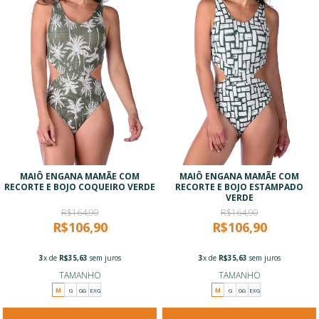
MAIÔ ENGANA MAMÃE COM
MAIÔ ENGANA MAMÃE COM
RECORTE E BOJO COQUEIRO VERDE
RECORTE E BOJO ESTAMPADO
VERDE
R$164,90
R$164,90
R$106,90
R$106,90
3
x de
R$35,63
sem juros
3
x de
R$35,63
sem juros
TAMANHO
TAMANHO
M
G
GG
EXG
M
G
GG
EXG