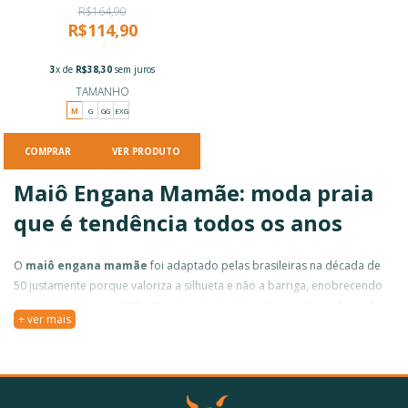
R$164,90
R$114,90
3
x de
R$38,30
sem juros
TAMANHO
M
G
GG
EXG
VER PRODUTO
Maiô Engana Mamãe: moda praia
que é tendência todos os anos
O
maiô engana mamãe
foi adaptado pelas brasileiras na década de
50 justamente porque valoriza a silhueta e não a barriga, enobrecendo
ainda mais o corpo. Está entre as principais tendências da moda verão
+ ver mais
todos os anos e é um queridinho das clientes, não precisamos nem
O tecido é leve, além de ser extremamente confortável e aconchegante.
responder o motivo, né?
Todo mundo arrasa usando: não só te deixa mais bela, como mantém a
auto estima no topo, mais alta impossível! Não há como não se sentir
maravilhosa, você será vista como uma mulher poderosa enquanto está
Compre o maiô engana mamãe com a Summer Soul: contamos com