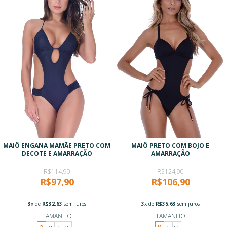
MAIÔ ENGANA MAMÃE PRETO COM
MAIÔ PRETO COM BOJO E
DECOTE E AMARRAÇÃO
AMARRAÇÃO
R$114,90
R$124,90
R$97,90
R$106,90
3
x de
R$32,63
sem juros
3
x de
R$35,63
sem juros
TAMANHO
TAMANHO
P
M
G
GG
M
G
GG