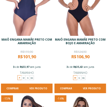
MAIÔ ENGANA MAMÃE PRETO COM
MAIÔ ENGANA MAMÃE PRETO COM
AMARRAÇÃO
BOJO E AMARRAÇÃO
R$119,90
R$124,90
R$101,90
R$106,90
3
x de
R$33,97
sem juros
3
x de
R$35,63
sem juros
TAMANHO
TAMANHO
P
M
G
GG
M
G
GG
VER PRODUTO
VER PRODUTO
-
15
%
-
14
%