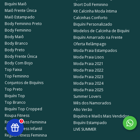
Tipo de tecido
Biquíni Maiô
Short Doll Feminino
Maiô Frente Única
Kit Calcinha Moda íntima
Outro ponto que interfere diretamente no conforto é o tipo de tecido.
Maiô Estampado
Calcinhas Conforto
Isso faz completa diferença. Para a praia ou para utilizar em piscinas,
Body Feminino Preto
Biquíni Personalizado
indicamos que prefira tecidos sintéticos porque são muito mais leves e
Body Feminino
Modelos de Calcinha de Biquíni
não pesam tanto quanto o algodão
Body Maiô
Biquíni Amarrado na Frente
A maioria das nossas peças são fabricadas com este tipo de material,
Body Branco
Oferta Relâmpago
contando com concentrações mais baixas do algodão para facilitar a
Body Preto
Moda Praia Estampados
transpiração da pele. Opte por tecidos gostosos de usar, que permitam
Body Frente Única
Moda Praia Lisos
o uso por horas sem que se sinta desconfortável.
Body Com Bojo
Moda Praia 2021
E então, o que está esperando para vir conhecer o catálogo de Maiô
Top Faixa
Moda Praia 2022
Engana Mamãe Summer Soul?
Top Feminino
Moda Praia 2023
Conjuntos de Biquínis
Moda Praia 2024
Top Preto
Moda Praia 2025
Biquíni Top
Summer Lovers
Top Branco
Mês dos Namorados
Biquíni Top Cropped
Alto Verão
Roupa Fitness
Biquínis e Maiôs Mais Vendidos
Roupa Fitness Feminina
1
Biquíni Estampado
Roupa Fitness Infantil
LIVE SUMMER
Regata Fitness Feminina