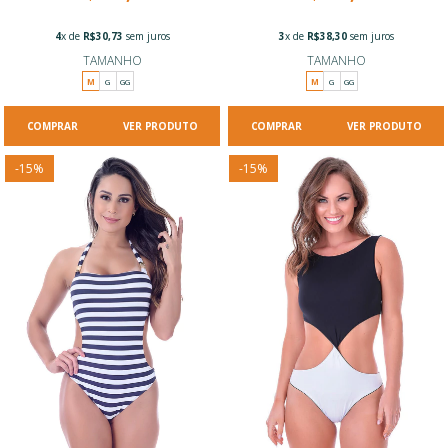
4
x de
R$30,73
sem juros
3
x de
R$38,30
sem juros
TAMANHO
TAMANHO
M
G
GG
M
G
GG
VER PRODUTO
VER PRODUTO
-
15
%
-
15
%