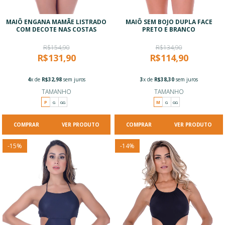
MAIÔ ENGANA MAMÃE LISTRADO
MAIÔ SEM BOJO DUPLA FACE
COM DECOTE NAS COSTAS
PRETO E BRANCO
R$154,90
R$134,90
R$131,90
R$114,90
4
x de
R$32,98
sem juros
3
x de
R$38,30
sem juros
TAMANHO
TAMANHO
P
G
GG
M
G
GG
VER PRODUTO
VER PRODUTO
-
15
%
-
14
%