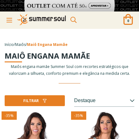
0
/
/
Início
Maiôs
Maiô Engana Mamãe
MAIÔ ENGANA MAMÃE
Maiôs engana mamãe Summer Soul com recortes estratégicos que
valorizam a silhueta, conforto premium e elegância na medida certa.
FILTRAR
-
35
%
-
35
%