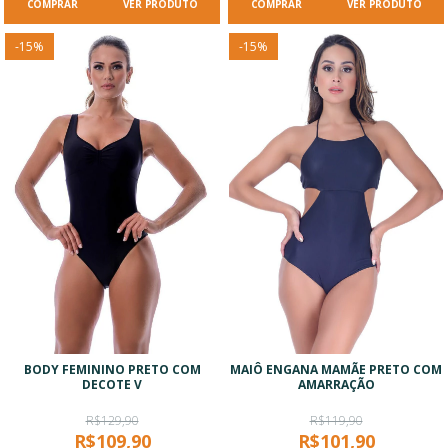
VER PRODUTO
VER PRODUTO
-
15
%
-
15
%
BODY FEMININO PRETO COM
MAIÔ ENGANA MAMÃE PRETO COM
DECOTE V
AMARRAÇÃO
R$129,90
R$119,90
R$109,90
R$101,90