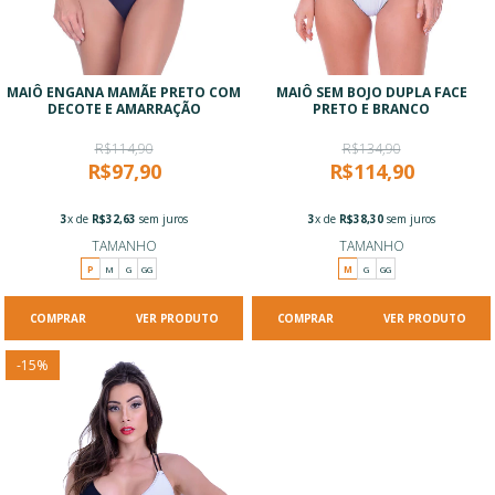
MAIÔ ENGANA MAMÃE PRETO COM
MAIÔ SEM BOJO DUPLA FACE
DECOTE E AMARRAÇÃO
PRETO E BRANCO
R$114,90
R$134,90
R$97,90
R$114,90
3
x de
R$32,63
sem juros
3
x de
R$38,30
sem juros
TAMANHO
TAMANHO
P
M
G
GG
M
G
GG
VER PRODUTO
VER PRODUTO
-
15
%