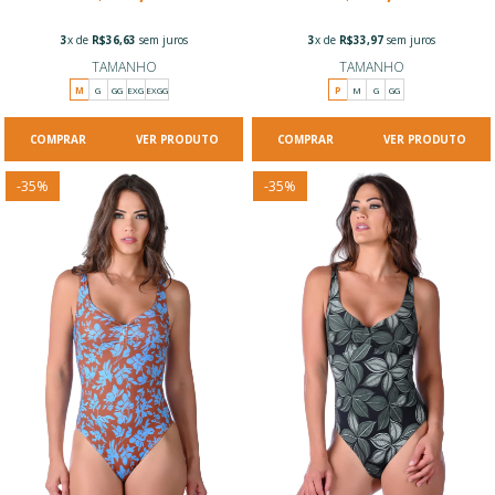
3
x de
R$36,63
sem juros
3
x de
R$33,97
sem juros
TAMANHO
TAMANHO
M
G
GG
EXG
EXGG
P
M
G
GG
VER PRODUTO
VER PRODUTO
-
35
%
-
35
%