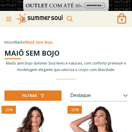
0
/
/
Início
Maiôs
Maiô Sem Bojo
MAIÔ SEM BOJO
Maiôs sem bojo Summer Soul leves e naturais, com conforto premium e
modelagem elegante que valoriza o corpo com liberdade.
FILTRAR
-
25
%
-
25
%