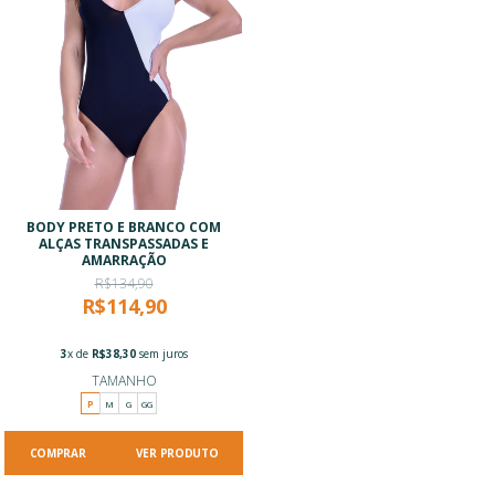
BODY PRETO E BRANCO COM
ALÇAS TRANSPASSADAS E
AMARRAÇÃO
R$134,90
R$114,90
3
x de
R$38,30
sem juros
TAMANHO
P
M
G
GG
VER PRODUTO