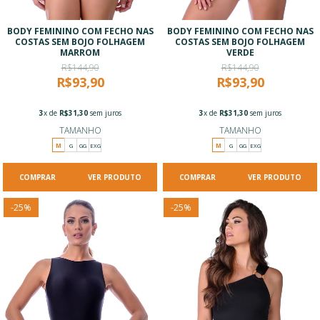
BODY FEMININO COM FECHO NAS
BODY FEMININO COM FECHO NAS
COSTAS SEM BOJO FOLHAGEM
COSTAS SEM BOJO FOLHAGEM
MARROM
VERDE
R$144,90
R$144,90
R$93,90
R$93,90
3
x de
R$31,30
sem juros
3
x de
R$31,30
sem juros
TAMANHO
TAMANHO
M
G
GG
EXG
M
G
GG
EXG
VER PRODUTO
VER PRODUTO
-
25
%
-
25
%