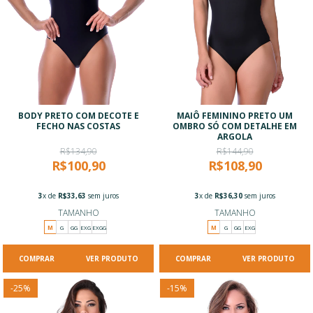
BODY PRETO COM DECOTE E
MAIÔ FEMININO PRETO UM
FECHO NAS COSTAS
OMBRO SÓ COM DETALHE EM
ARGOLA
R$134,90
R$144,90
R$100,90
R$108,90
3
x de
R$33,63
sem juros
3
x de
R$36,30
sem juros
TAMANHO
TAMANHO
M
G
GG
EXG
EXGG
M
G
GG
EXG
VER PRODUTO
VER PRODUTO
-
25
%
-
15
%