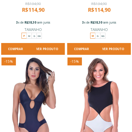
R$134,90
R$134,90
R$114,90
R$114,90
3
x de
R$38,30
sem juros
3
x de
R$38,30
sem juros
TAMANHO
TAMANHO
P
M
G
GG
M
G
GG
VER PRODUTO
VER PRODUTO
-
15
%
-
15
%