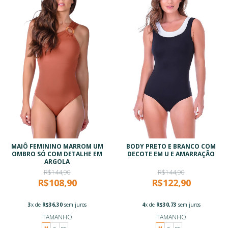
MAIÔ FEMININO MARROM UM
BODY PRETO E BRANCO COM
OMBRO SÓ COM DETALHE EM
DECOTE EM U E AMARRAÇÃO
ARGOLA
R$144,90
R$144,90
R$108,90
R$122,90
3
x de
R$36,30
sem juros
4
x de
R$30,73
sem juros
TAMANHO
TAMANHO
M
G
GG
M
G
GG