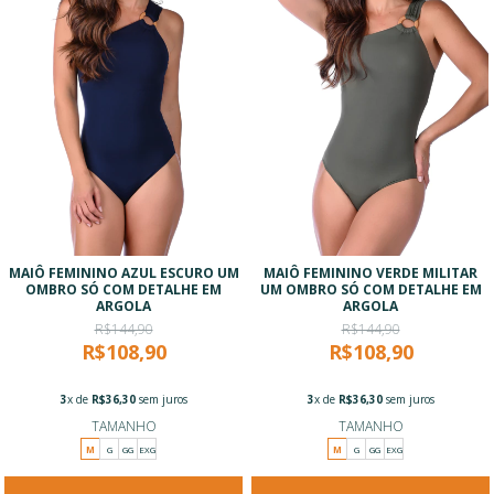
MAIÔ FEMININO AZUL ESCURO UM
MAIÔ FEMININO VERDE MILITAR
OMBRO SÓ COM DETALHE EM
UM OMBRO SÓ COM DETALHE EM
ARGOLA
ARGOLA
R$144,90
R$144,90
R$108,90
R$108,90
3
x de
R$36,30
sem juros
3
x de
R$36,30
sem juros
TAMANHO
TAMANHO
M
G
GG
EXG
M
G
GG
EXG