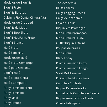
Modelos de Biquínis
Top Academia
Biquíni Preto
Blusa Fitness
Biquínis Baratos
Calça Legging Fitness
Calcinha Fio Dental Cintura Alta
Calça de Academia
Modelos de Cropped
Loja de Biquíni
Biquínis da Moda
Biquíni em Promoção
Biquíni Tipo Short
Moda Praia Promoção
Biquíni Hot Pants Preto
Moda Praia Plus Size
Biquíni Branco
Outlet Biquínis Online
Maiô Preto
Roupas de Praias
Maiô Feminino
Moda Praia
Modelos de Maiô
Black Friday
Maiô Preto Com Bojo
Pijama Feminino Curto
Maiô para Gestante
Pijama Feminino Longo
Biquíni Maiô
Short Doll Feminino
Maiô Frente Única
Kit Calcinha Moda íntima
Maiô Estampado
Calcinhas Conforto
Body Feminino Preto
Biquíni Personalizado
Body Feminino
Modelos de Calcinha de Biquíni
Body Maiô
Biquíni Amarrado na Frente
Body Branco
Oferta Relâmpago