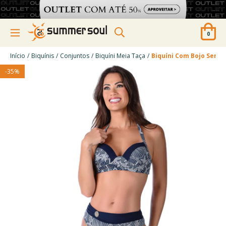
0
/
/
/
/
Início
Biquínis
Conjuntos
Biquíni Meia Taça
Biquíni Com Bojo Sem 
-
35
%