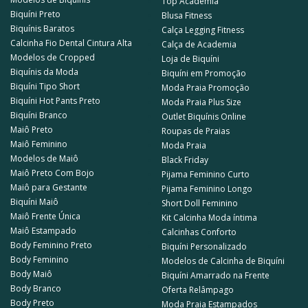
Top Academia
Biquíni Preto
Blusa Fitness
Biquínis Baratos
Calça Legging Fitness
Calcinha Fio Dental Cintura Alta
Calça de Academia
Modelos de Cropped
Loja de Biquíni
Biquínis da Moda
Biquíni em Promoção
Biquíni Tipo Short
Moda Praia Promoção
Biquíni Hot Pants Preto
Moda Praia Plus Size
Biquíni Branco
Outlet Biquínis Online
Maiô Preto
Roupas de Praias
Maiô Feminino
Moda Praia
Modelos de Maiô
Black Friday
Maiô Preto Com Bojo
Pijama Feminino Curto
Maiô para Gestante
Pijama Feminino Longo
Biquíni Maiô
Short Doll Feminino
Maiô Frente Única
Kit Calcinha Moda íntima
Maiô Estampado
Calcinhas Conforto
Body Feminino Preto
Biquíni Personalizado
Body Feminino
Modelos de Calcinha de Biquíni
Body Maiô
Biquíni Amarrado na Frente
Body Branco
Oferta Relâmpago
Body Preto
Moda Praia Estampados