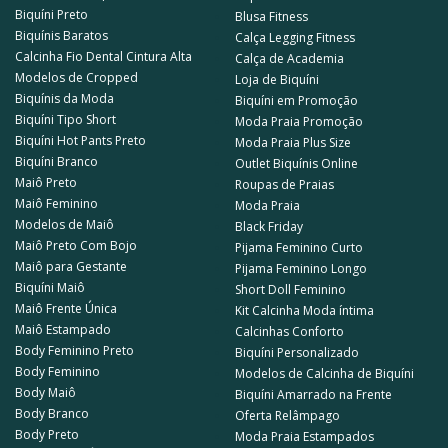
Biquíni Preto
Blusa Fitness
Biquínis Baratos
Calça Legging Fitness
Calcinha Fio Dental Cintura Alta
Calça de Academia
Modelos de Cropped
Loja de Biquíni
Biquínis da Moda
Biquíni em Promoção
Biquíni Tipo Short
Moda Praia Promoção
Biquíni Hot Pants Preto
Moda Praia Plus Size
Biquíni Branco
Outlet Biquínis Online
Maiô Preto
Roupas de Praias
Maiô Feminino
Moda Praia
Modelos de Maiô
Black Friday
Maiô Preto Com Bojo
Pijama Feminino Curto
Maiô para Gestante
Pijama Feminino Longo
Biquíni Maiô
Short Doll Feminino
Maiô Frente Única
Kit Calcinha Moda íntima
Maiô Estampado
Calcinhas Conforto
Body Feminino Preto
Biquíni Personalizado
Body Feminino
Modelos de Calcinha de Biquíni
Body Maiô
Biquíni Amarrado na Frente
Body Branco
Oferta Relâmpago
Body Preto
Moda Praia Estampados