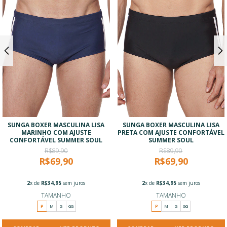
SUNGA BOXER MASCULINA LISA
SUNGA BOXER MASCULINA LISA
MARINHO COM AJUSTE
PRETA COM AJUSTE CONFORTÁVEL
CONFORTÁVEL SUMMER SOUL
SUMMER SOUL
R$89,90
R$89,90
R$69,90
R$69,90
2
x de
R$34,95
sem juros
2
x de
R$34,95
sem juros
TAMANHO
TAMANHO
P
M
G
GG
P
M
G
GG