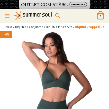
0
/
/
/
/
Início
Biquínis
Conjuntos
Biquíni Cintura Alta
Biquíni Cropped Com 
-
16
%