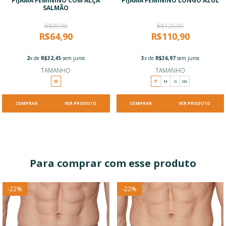
PIJAMA FEMININO COM ALÇA
PIJAMA FEMININO LONGO AZUL
SALMÃO
R$99,90
R$129,90
R$64,90
R$110,90
2
x de
R$32,45
sem juros
3
x de
R$36,97
sem juros
TAMANHO
TAMANHO
M
P
M
G
GG
VER PRODUTO
VER PRODUTO
Para comprar com esse produto
-
22
%
-
22
%