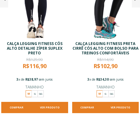
CALÇA LEGGING FITNESS CÓS
CALÇA LEGGING FITNESS PRETA
ALTO DETALHE ZÍPER SUPLEX
CIRRÊ CÓS ALTO COM BOLSO PARA
PRETO
TREINOS CONFORTÁVEIS
R$129,90
R$114,90
R$116,90
R$102,90
3
x de
R$38,97
sem juros
3
x de
R$34,30
sem juros
TAMANHO
TAMANHO
M
G
GG
M
G
GG
VER PRODUTO
VER PRODUTO