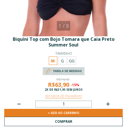
1
/
8
Biquíni Top com Bojo Tomara que Caia Preto
Summer Soul
TAMANHO
M
G
GG
TABELA DE MEDIDAS
R$74,90
R$63,90
-15%
2
X DE
R$31,95
SEM JUROS
VER MEIOS DE PAGAMENTO