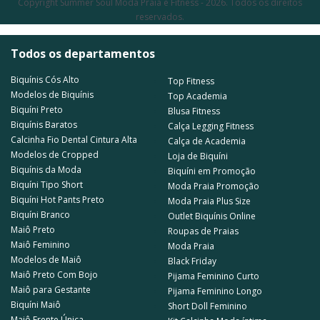
Copyright Summer Soul Moda Praia e Fitness - 2026. Todos os direitos
reservados.
Todos os departamentos
Biquínis Cós Alto
Top Fitness
Modelos de Biquínis
Top Academia
Biquíni Preto
Blusa Fitness
Biquínis Baratos
Calça Legging Fitness
Calcinha Fio Dental Cintura Alta
Calça de Academia
Modelos de Cropped
Loja de Biquíni
Biquínis da Moda
Biquíni em Promoção
Biquíni Tipo Short
Moda Praia Promoção
Biquíni Hot Pants Preto
Moda Praia Plus Size
Biquíni Branco
Outlet Biquínis Online
Maiô Preto
Roupas de Praias
Maiô Feminino
Moda Praia
Modelos de Maiô
Black Friday
Maiô Preto Com Bojo
Pijama Feminino Curto
Maiô para Gestante
Pijama Feminino Longo
Biquíni Maiô
Short Doll Feminino
Maiô Frente Única