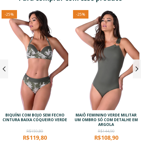
-
25
%
-
25
%
BIQUÍNI COM BOJO SEM FECHO
MAIÔ FEMININO VERDE MILITAR
CINTURA BAIXA COQUEIRO VERDE
UM OMBRO SÓ COM DETALHE EM
ARGOLA
R$159,80
R$144,90
R$119,80
R$108,90