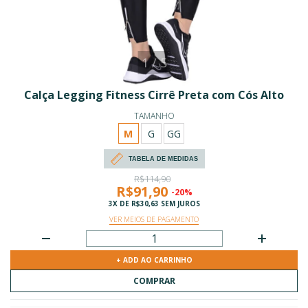
1
/
5
Calça Legging Fitness Cirrê Preta com Cós Alto
TAMANHO
M
G
GG
TABELA DE MEDIDAS
R$114,90
R$91,90
-20%
3
X DE
R$30,63
SEM JUROS
VER MEIOS DE PAGAMENTO