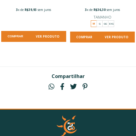
3
x de
R$39,93
sem juros
3
x de
R$36,30
sem juros
TAMANHO
M
G
GG
EXG
VER PRODUTO
COMPRAR
VER PRODUTO
Compartilhar