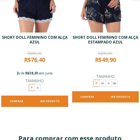
SHORT DOLL FEMININO COM ALÇA
SHORT DOLL FEMININO COM ALÇA
AZUL
ESTAMPADO AZUL
R$89,90
R$99,90
R$76,40
R$49,90
2
x de
R$38,20
sem juros
TAMANHO
TAMANHO
P
M
G
GG
P
G
VER PRODUTO
VER PRODUTO
Para comprar com esse produto