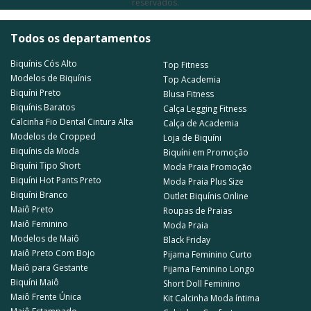
reservados.
Todos os departamentos
Biquínis Cós Alto
Top Fitness
Modelos de Biquínis
Top Academia
Biquíni Preto
Blusa Fitness
Biquínis Baratos
Calça Legging Fitness
Calcinha Fio Dental Cintura Alta
Calça de Academia
Modelos de Cropped
Loja de Biquíni
Biquínis da Moda
Biquíni em Promoção
Biquíni Tipo Short
Moda Praia Promoção
Biquíni Hot Pants Preto
Moda Praia Plus Size
Biquíni Branco
Outlet Biquínis Online
Maiô Preto
Roupas de Praias
Maiô Feminino
Moda Praia
Modelos de Maiô
Black Friday
Maiô Preto Com Bojo
Pijama Feminino Curto
Maiô para Gestante
Pijama Feminino Longo
Biquíni Maiô
Short Doll Feminino
Maiô Frente Única
Kit Calcinha Moda íntima