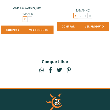
2
x de
R$38,20
sem juros
TAMANHO
TAMANHO
P
M
G
GG
P
G
VER PRODUTO
VER PRODUTO
Compartilhar