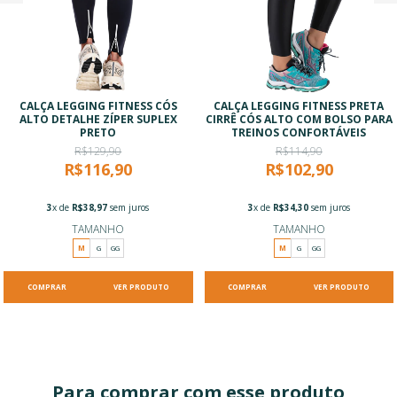
CALÇA LEGGING FITNESS CÓS
CALÇA LEGGING FITNESS PRETA
ALTO DETALHE ZÍPER SUPLEX
CIRRÊ CÓS ALTO COM BOLSO PARA
PRETO
TREINOS CONFORTÁVEIS
R$129,90
R$114,90
R$116,90
R$102,90
3
x de
R$38,97
sem juros
3
x de
R$34,30
sem juros
TAMANHO
TAMANHO
M
G
GG
M
G
GG
VER PRODUTO
VER PRODUTO
Para comprar com esse produto