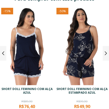
-
15
%
-
50
%
SHORT DOLL FEMININO COM ALÇA
SHORT DOLL FEMININO COM ALÇA
AZUL
ESTAMPADO AZUL
R$89,90
R$99,90
R$76,40
R$49,90