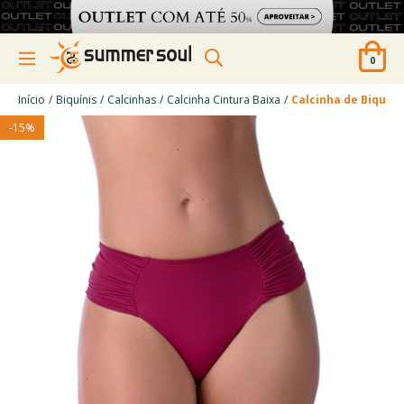
0
/
/
/
/
Início
Biquínis
Calcinhas
Calcinha Cintura Baixa
Calcinha de Biquíni
-
15
%