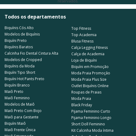
reservados.
Todos os departamentos
Biquínis Cós Alto
Top Fitness
Modelos de Biquínis
Top Academia
Biquíni Preto
Blusa Fitness
Biquínis Baratos
Calça Legging Fitness
Calcinha Fio Dental Cintura Alta
Calça de Academia
Modelos de Cropped
Loja de Biquíni
Biquínis da Moda
Biquíni em Promoção
Biquíni Tipo Short
Moda Praia Promoção
Biquíni Hot Pants Preto
Moda Praia Plus Size
Biquíni Branco
Outlet Biquínis Online
Maiô Preto
Roupas de Praias
Maiô Feminino
Moda Praia
Modelos de Maiô
Black Friday
Maiô Preto Com Bojo
Pijama Feminino Curto
Maiô para Gestante
Pijama Feminino Longo
Biquíni Maiô
Short Doll Feminino
Maiô Frente Única
Kit Calcinha Moda íntima