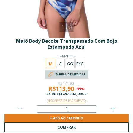
1
/
8
Maiô Body Decote Transpassado Com Bojo
Estampado Azul
TAMANHO
M
G
GG
EXG
TABELA DE MEDIDAS
R$174,90
R$113,90
-35%
3
X DE
R$37,97
SEM JUROS
VER MEIOS DE PAGAMENTO