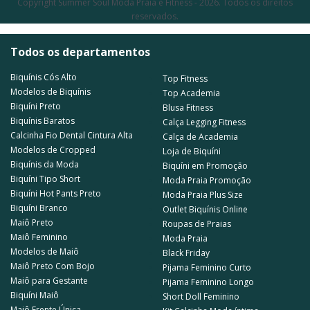
Copyright Summer Soul Moda Praia e Fitness - 2026. Todos os direitos
reservados.
Todos os departamentos
Biquínis Cós Alto
Top Fitness
Modelos de Biquínis
Top Academia
Biquíni Preto
Blusa Fitness
Biquínis Baratos
Calça Legging Fitness
Calcinha Fio Dental Cintura Alta
Calça de Academia
Modelos de Cropped
Loja de Biquíni
Biquínis da Moda
Biquíni em Promoção
Biquíni Tipo Short
Moda Praia Promoção
Biquíni Hot Pants Preto
Moda Praia Plus Size
Biquíni Branco
Outlet Biquínis Online
Maiô Preto
Roupas de Praias
Maiô Feminino
Moda Praia
Modelos de Maiô
Black Friday
Maiô Preto Com Bojo
Pijama Feminino Curto
Maiô para Gestante
Pijama Feminino Longo
Biquíni Maiô
Short Doll Feminino
Maiô Frente Única