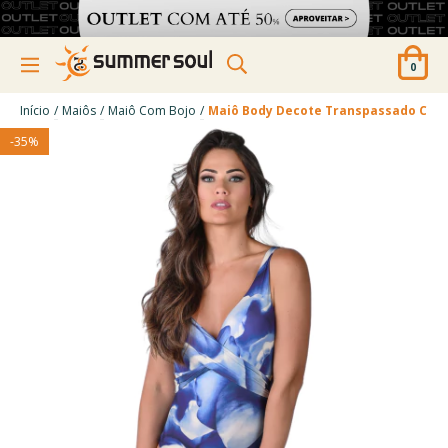
0
/
/
/
Início
Maiôs
Maiô Com Bojo
Maiô Body Decote Transpassado Com
-
35
%