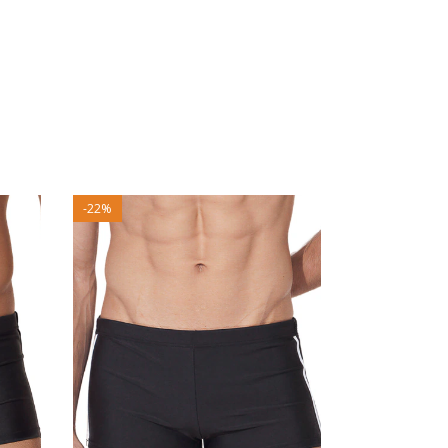
-
22
%
-
22
%