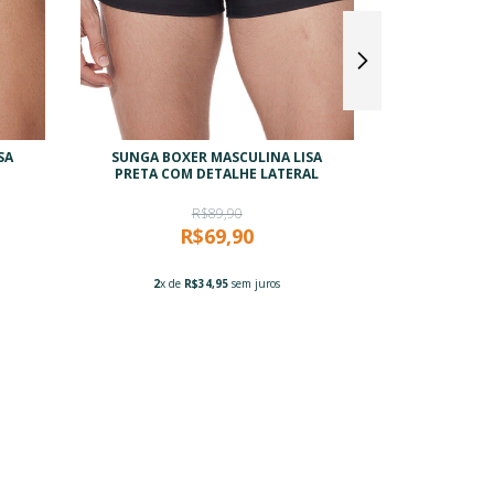
SA
SUNGA BOXER MASCULINA LISA
SUNGA BOX
PRETA COM DETALHE LATERAL
PRETA COM 
S
R$89,90
R$69,90
2
x de
R$34,95
sem juros
2
x de