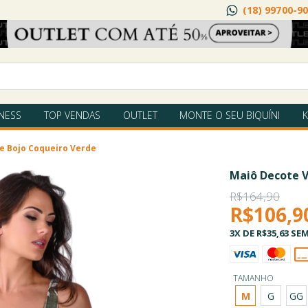
(18) 99700-9
TNESS
TOP VENDAS
OUTLET
MONTE O SEU BIQUÍNI
K
e Bojo Coqueiro Verde
Maiô Decote V
R$164,90
R$106,9
3
X DE
R$35,63
SEM
TAMANHO
M
G
GG