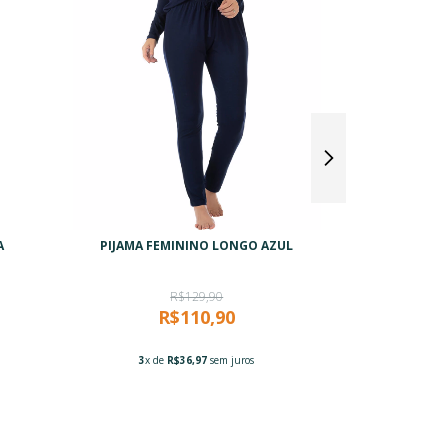
A
PIJAMA FEMININO LONGO AZUL
SHORT DOLL
ESTAMPA
R$129,90
R$110,90
3
x de
R$36,97
sem juros