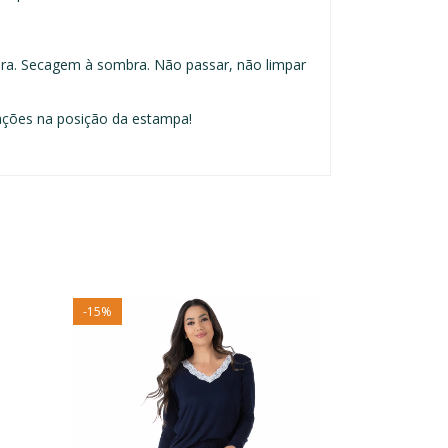
ra. Secagem à sombra. Não passar, não limpar
ações na posição da estampa!
-
15
%
-
50
%