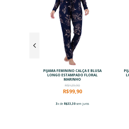
NO COM ALÇA
PIJAMA FEMININO CALÇA E BLUSA
PI
HO
LONGO ESTAMPADO FLORAL
L
MARINHO
R$129,90
0
R$99,90
3
x de
R$33,30
sem juros