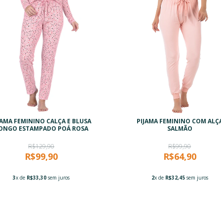
JAMA FEMININO CALÇA E BLUSA
PIJAMA FEMININO COM ALÇ
ONGO ESTAMPADO POÁ ROSA
SALMÃO
R$129,90
R$99,90
R$99,90
R$64,90
3
x de
R$33,30
sem juros
2
x de
R$32,45
sem juros