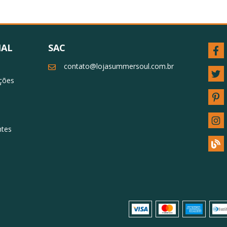
NAL
SAC
contato@lojasummersoul.com.br
uções
ntes