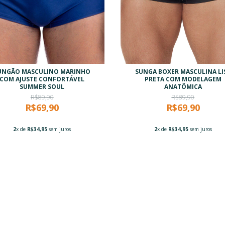
UNGÃO MASCULINO MARINHO
SUNGA BOXER MASCULINA LI
COM AJUSTE CONFORTÁVEL
PRETA COM MODELAGEM
SUMMER SOUL
ANATÔMICA
R$89,90
R$89,90
R$69,90
R$69,90
2
x de
R$34,95
sem juros
2
x de
R$34,95
sem juros