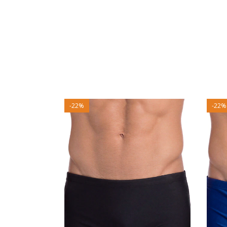
-
22
%
-
22
%