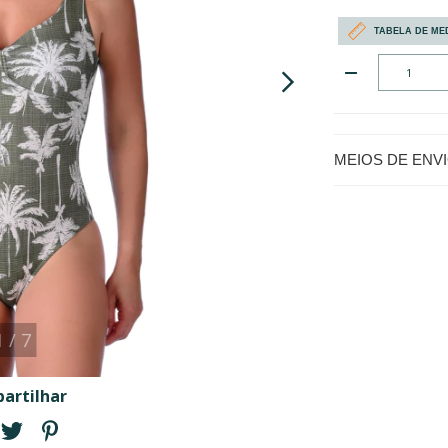
TABELA DE ME
MEIOS DE ENV
1
/
7
artilhar