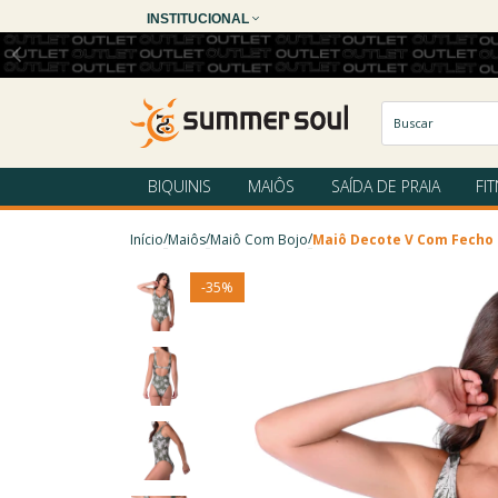
INSTITUCIONAL
BIQUINIS
MAIÔS
SAÍDA DE PRAIA
FI
/
/
/
Início
Maiôs
Maiô Com Bojo
Maiô Decote V Com Fecho 
-
35
%