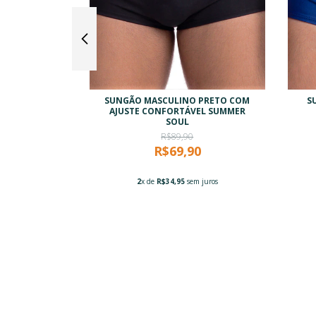
ULINA LISA
SUNGÃO MASCULINO PRETO COM
S
AJUSTE
AJUSTE CONFORTÁVEL SUMMER
MER SOUL
SOUL
R$89,90
0
R$69,90
 juros
2
x de
R$34,95
sem juros