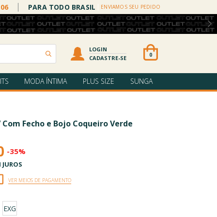
006
PARA TODO BRASIL
ENVIAMOS SEU PEDIDO
LOGIN
0
CADASTRE-SE
ITS
MODA ÍNTIMA
PLUS SIZE
SUNGA
 Com Fecho e Bojo Coqueiro Verde
0
-35%
 JUROS
VER MEIOS DE PAGAMENTO
EXG